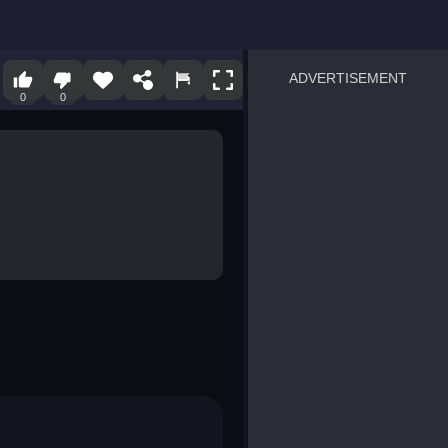
ADVERTISEMENT
0
0
sprunki
Blocky Blast!
smash it
notice the difference
temple run 2
spot the differences
silly sky
pirate heroes sea battles
market sort
super match find all pairs
roper
sausage flip
save the fish
zombie hunter survival
shape shifting race
nuts and bolts screw puzzl
8 ball billiards classic
ball racing 3d
block puzzle adventure
blumgi slime
breakoid
bricks breaker
bubble pop! puzzle game 
conquer us
uard
zombie plague
craft conflict
tampede
basket blitz
triple goods sort
bubble fall
tower bubble
pop jewels
pop the towers
candy pop blast
tiles hop
smash colors
dancing road
master chess