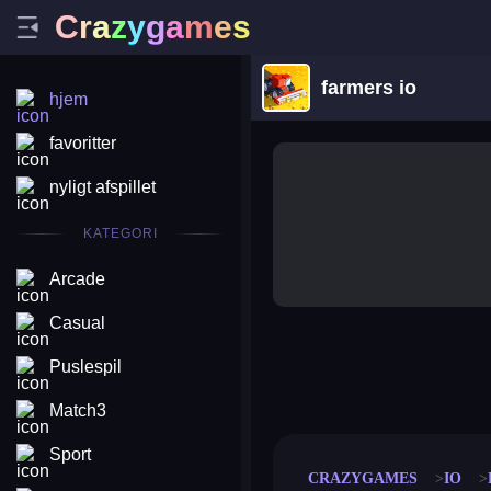
C
r
a
z
y
g
a
m
e
s
farmers io
hjem
favoritter
nyligt afspillet
KATEGORI
Arcade
Casual
Puslespil
merge coin
fat to fit
stack defence
craft conf
Match3
Sport
CRAZYGAMES
IO