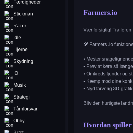
Færdigheder
Farmers.io
Stickman
Racer
Vær forsigtig! Traileren
Idle
🌾 Farmers .io funktione
Hjerne
• Mester snagelignende
Skydning
• Prøv at køre så læng
IO
• Omkreds fjender og st
• Kæmp mod dine konku
Musik
• Nyd farverig 3D-grafik
Strategi
Bliv den hurtigste land
Tårnforsvar
Obby
Hvordan spille
Bræt