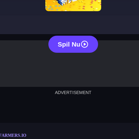
farmers io
Spil Nu
ADVERTISEMENT
cut the rope
neon tower
crown g
lict
subway surfers
rabbit samurai
rodeo s
FARMERS.IO