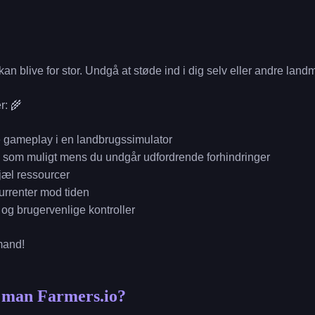
 kan blive for stor. Undgå at støde ind i dig selv eller andre lan
r: 🌾
 gameplay i en landbrugssimulator
e som muligt mens du undgår udfordrende forhindringer
jæl ressourcer
rrenter mod tiden
 og brugervenlige kontroller
mand!
r man Farmers.io?