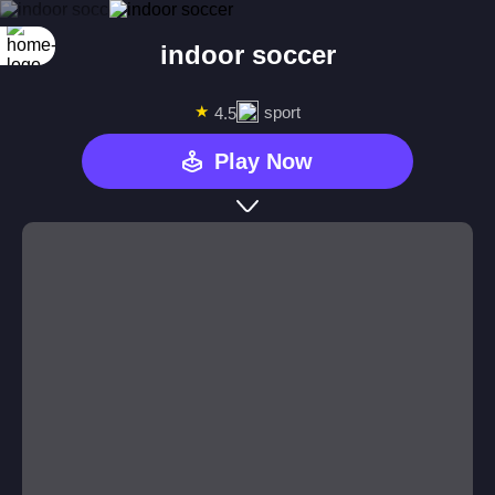
indoor soccer
★
sport
4.5
Play Now