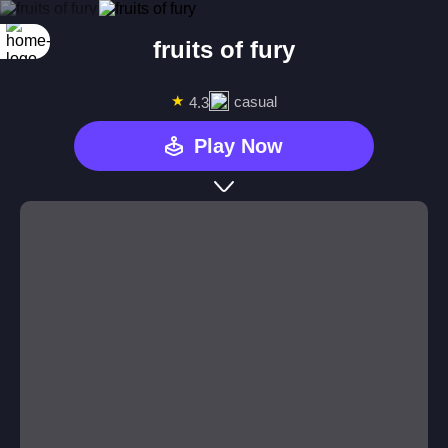
fruits of fury
★
casual
4.3
Play Now