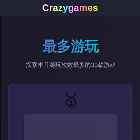
C
r
a
z
y
g
a
m
e
s
最多游玩
探索本月游玩次数最多的30款游戏
🥇
arena king