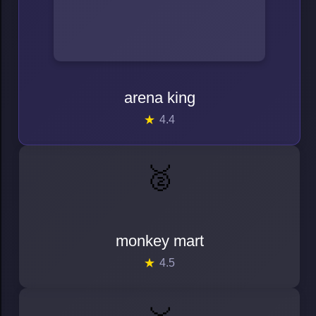
arena king
4.4
🥈
monkey mart
monkey mart
4.5