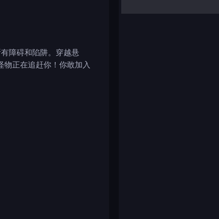
yalla ludo
reversi
klondike solitaire
所有障碍和陷阱。穿越悬
怪物正在追赶你！你敢加入