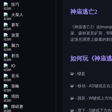
技巧
神庙逃亡2
火柴人
赛车
《神庙逃亡2》由Ima
崖、森林甚至矿洞，帮
放置
这场充满肾上腺素的刺
脑力
射击
如何玩《神庙逃
IO
🧩 : 键盘
音乐
🧩 - 移动 - AD键或左
策略
塔防
🧩 - 跳跃 - W键或上方
障碍赛
🧩 - 滑下 - S键或下方