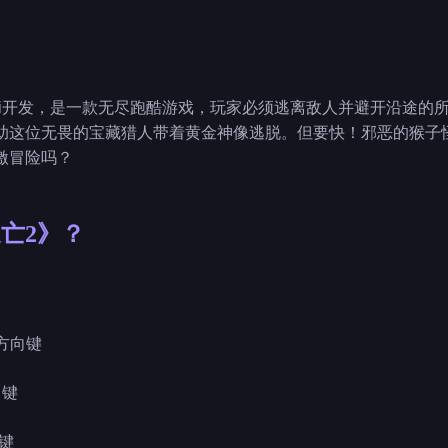
ngi开发，是一款无尽跑酷游戏，玩家必须逃离敌人并避开沿途的
助这位无畏的宝藏猎人带着黄金神像逃脱。但要快！邪恶的猴子
激冒险吗？
亡2》？
右方向键
向键
向键