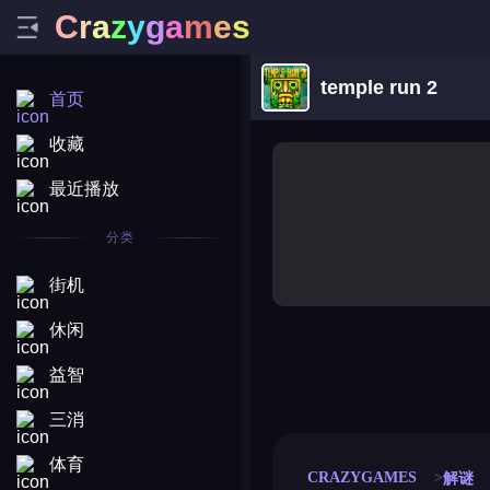
C
r
a
z
y
g
a
m
e
s
temple run 2
首页
收藏
最近播放
分类
街机
休闲
益智
merge coin
fat to fit
stack defence
craft conf
三消
体育
CRAZYGAMES
解谜