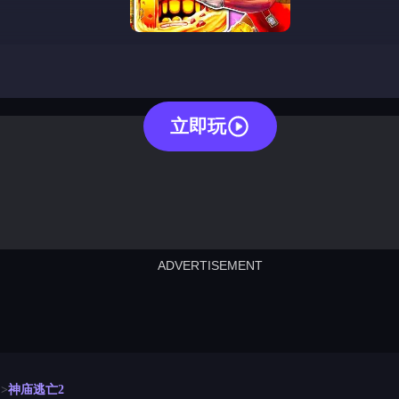
temple run 2
立即玩
ADVERTISEMENT
cut the rope
neon tower
crown g
lict
subway surfers
rabbit samurai
rodeo s
神庙逃亡2