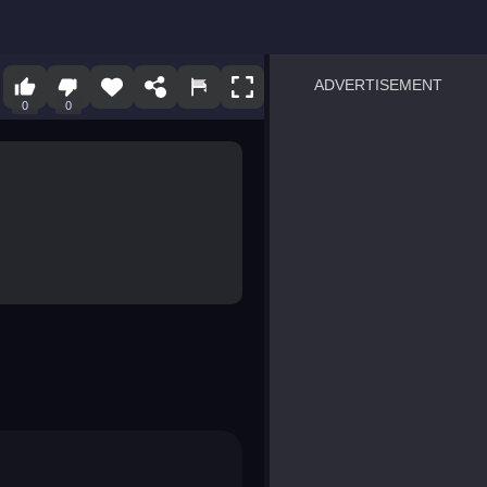
ADVERTISEMENT
0
0
sprunki
Blocky Blast!
smash it
notice the difference
temple run 2
spot the differences
silly sky
pirate heroes sea battles
market sort
super match find all pairs
roper
sausage flip
save the fish
zombie hunter survival
shape shifting race
nuts and bolts screw puzzl
8 ball billiards classic
ball racing 3d
block puzzle adventure
blumgi slime
breakoid
bricks breaker
bubble pop! puzzle game 
conquer us
uard
zombie plague
craft conflict
tampede
basket blitz
triple goods sort
bubble fall
tower bubble
pop jewels
pop the towers
candy pop blast
tiles hop
smash colors
dancing road
master chess