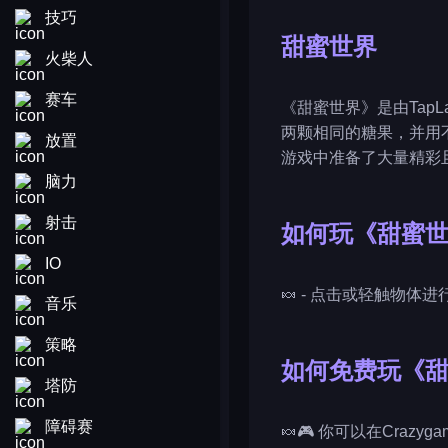
技巧
甜蜜世界
火柴人
赛车
《甜蜜世界》是由Tap
两颗相同的糖果，并用
放置
游戏中准备了大量精彩
脑力
射击
如何玩《甜蜜
IO
🍬 - 点击或轻触物
音乐
策略
如何免费玩《
塔防
障碍赛
🍬🎮 你可以在Craz