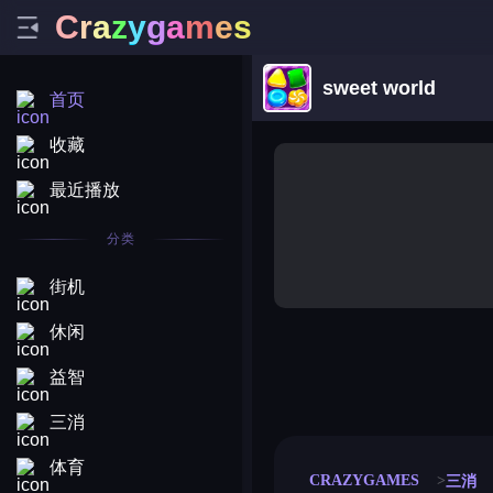
C
r
a
z
y
g
a
m
e
s
sweet world
首页
收藏
最近播放
分类
街机
休闲
益智
merge coin
fat to fit
stack defence
craft conf
三消
体育
CRAZYGAMES
三消