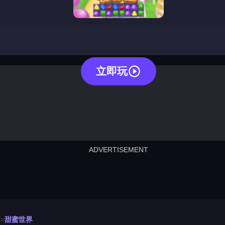
sweet world
立即玩
ADVERTISEMENT
cut the rope
neon tower
crown g
lict
subway surfers
rabbit samurai
rodeo s
甜蜜世界