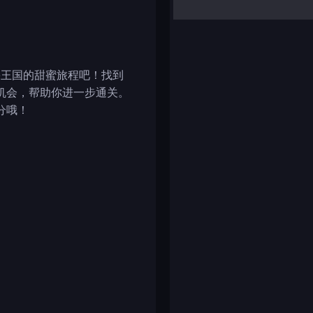
yalla ludo
reversi
klondike solitaire
糖果王国的甜蜜旅程吧！找到
机会，帮助你进一步通关。
分哦！