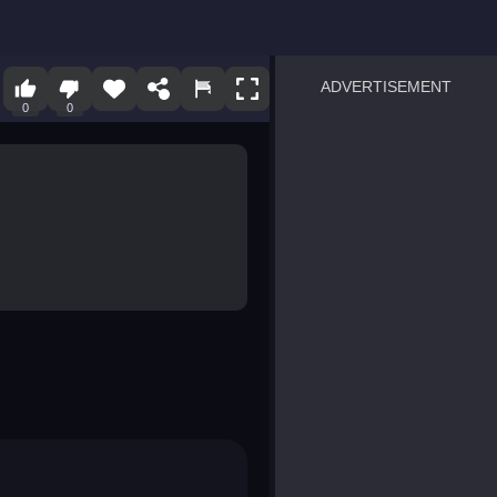
ADVERTISEMENT
0
0
sprunki
Blocky Blast!
smash it
notice the difference
temple run 2
spot the differences
silly sky
pirate heroes sea battles
market sort
super match find all pairs
roper
sausage flip
save the fish
zombie hunter survival
shape shifting race
nuts and bolts screw puzzl
8 ball billiards classic
ball racing 3d
block puzzle adventure
blumgi slime
breakoid
bricks breaker
bubble pop! puzzle game 
conquer us
uard
zombie plague
craft conflict
tampede
basket blitz
triple goods sort
bubble fall
tower bubble
pop jewels
pop the towers
candy pop blast
tiles hop
smash colors
dancing road
master chess