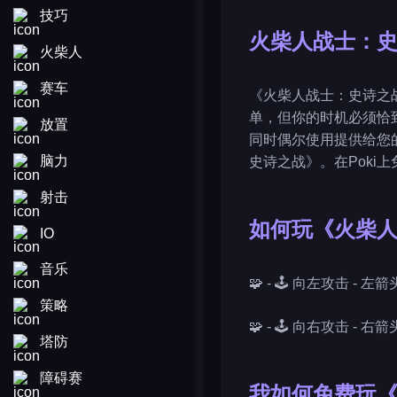
技巧
火柴人战士：
火柴人
赛车
《火柴人战士：史诗之
单，但你的时机必须恰
放置
同时偶尔使用提供给您
脑力
史诗之战》。在Poki
射击
如何玩《火柴
IO
音乐
🧩 - 🕹️ 向左攻击 - 左箭
策略
🧩 - 🕹️ 向右攻击 - 右箭
塔防
障碍赛
我如何免费玩