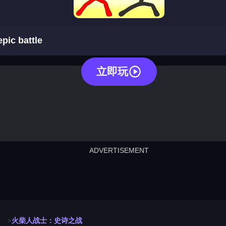
stickman fighter: epic battle
epic battle
立即玩
ADVERTISEMENT
cut the rope
neon tower
crown g
lict
subway surfers
rabbit samurai
rodeo s
火柴人战士：史诗之战