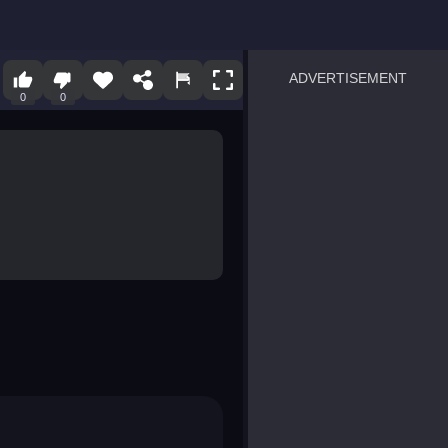
ADVERTISEMENT
0
0
sprunki
Blocky Blast!
smash it
notice the difference
temple run 2
spot the differences
silly sky
pirate heroes sea battles
market sort
super match find all pairs
roper
sausage flip
save the fish
zombie hunter survival
shape shifting race
nuts and bolts screw puzzl
8 ball billiards classic
ball racing 3d
block puzzle adventure
blumgi slime
breakoid
bricks breaker
bubble pop! puzzle game 
conquer us
uard
zombie plague
craft conflict
tampede
basket blitz
triple goods sort
bubble fall
tower bubble
pop jewels
pop the towers
candy pop blast
tiles hop
smash colors
dancing road
master chess