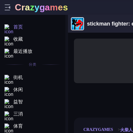
C
r
a
z
y
g
a
m
e
s
stickman fighter: 
首页
收藏
最近播放
分类
街机
休闲
益智
merge coin
fat to fit
stack defence
craft conf
三消
体育
CRAZYGAMES
火柴人