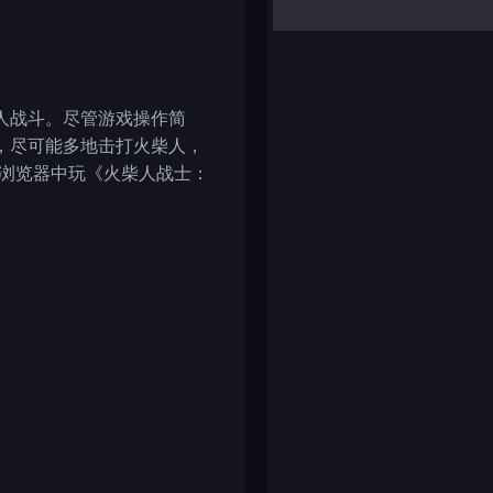
yalla ludo
reversi
klondike solitaire
人战斗。尽管游戏操作简
，尽可能多地击打火柴人，
的浏览器中玩《火柴人战士：