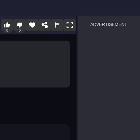
ADVERTISEMENT
0
0
sprunki
Blocky Blast!
smash it
notice the difference
temple run 2
spot the differences
silly sky
pirate heroes sea battles
market sort
super match find all pairs
roper
sausage flip
save the fish
zombie hunter survival
shape shifting race
nuts and bolts screw puzzl
8 ball billiards classic
ball racing 3d
block puzzle adventure
blumgi slime
breakoid
bricks breaker
bubble pop! puzzle game 
conquer us
uard
zombie plague
craft conflict
tampede
basket blitz
triple goods sort
bubble fall
tower bubble
pop jewels
pop the towers
candy pop blast
tiles hop
smash colors
dancing road
master chess