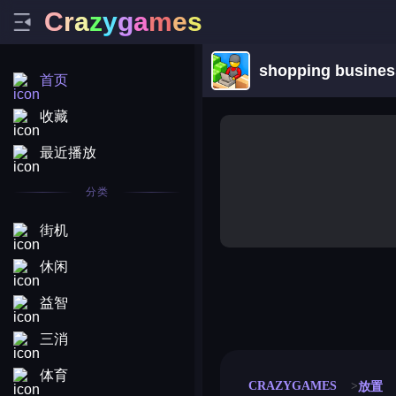
C
r
a
z
y
g
a
m
e
s
shopping busines
首页
收藏
最近播放
分类
街机
休闲
益智
merge coin
fat to fit
stack defence
craft conf
三消
体育
CRAZYGAMES
放置