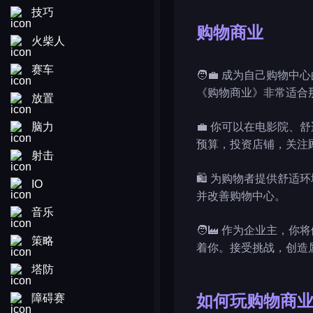
技巧
购物商业
火柴人
赛车
🧑‍💼 成为自己购
《购物商业》非常适合
放置
脑力
💼 你可以在电影院
预算，投资店铺，关注
射击
🛍️ 为购物者提供舒
IO
并改善购物中心。
音乐
🧑‍🏭 作为企业主
策略
着你。接受挑战，创造
塔防
障碍赛
如何玩购物商