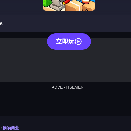
shopping business
s
立即玩
ADVERTISEMENT
cut the rope
neon tower
crown g
lict
subway surfers
rabbit samurai
rodeo s
购物商业