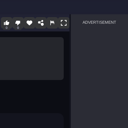
ADVERTISEMENT
0
0
sprunki
Blocky Blast!
smash it
notice the difference
temple run 2
spot the differences
silly sky
pirate heroes sea battles
market sort
super match find all pairs
roper
sausage flip
save the fish
zombie hunter survival
shape shifting race
nuts and bolts screw puzzl
8 ball billiards classic
ball racing 3d
block puzzle adventure
blumgi slime
breakoid
bricks breaker
bubble pop! puzzle game 
conquer us
uard
zombie plague
craft conflict
tampede
basket blitz
triple goods sort
bubble fall
tower bubble
pop jewels
pop the towers
candy pop blast
tiles hop
smash colors
dancing road
master chess