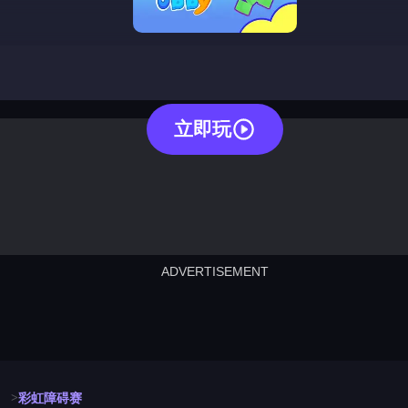
rainbow obby
立即玩
ADVERTISEMENT
cut the rope
neon tower
crown g
lict
subway surfers
rabbit samurai
rodeo s
彩虹障碍赛