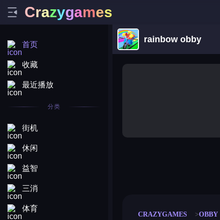
C
r
a
z
y
g
a
m
e
s
rainbow obby
首页
收藏
最近播放
分类
街机
休闲
益智
merge coin
fat to fit
stack defence
craft conf
三消
体育
CRAZYGAMES
OBBY