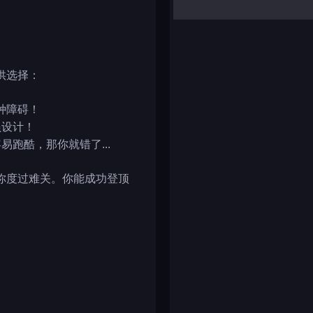
yalla ludo
reversi
klondike solitaire
供选择：
种障碍！
员设计！
跑酷，那你就错了...
你度过难关。你能成功登顶