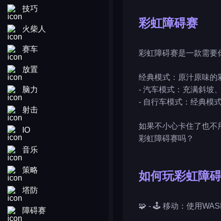
技巧
彩虹障碍赛
火柴人
赛车
彩虹障碍赛是一款需要
放置
经典模式：原汁原味的
脑力
- 汽车模式：充满斜
- 自行车模式：经典模
射击
如果不小心卡住了也不
IO
彩虹障碍赛吗？
音乐
策略
如何玩彩虹障
塔防
🧩 - 🕹️ 移动：使用
障碍赛