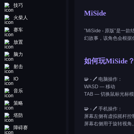
技巧
MiSide
火柴人
赛车
"MiSide - 原
幻故事，该角色会根据
放置
脑力
如何玩MiSide
射击
IO
🧩 - 🖊️ 电脑操作：
WASD — 移动
音乐
TAB — 切换鼠标光标
策略
🧩 - 🖊️ 手机操作：
塔防
屏幕左侧有虚拟摇杆控
屏幕右侧用于旋转视角
障碍赛