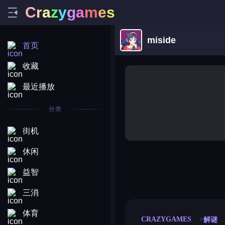
C
r
a
z
y
g
a
m
e
s
miside
首页
收藏
最近播放
分类
街机
休闲
益智
merge coin
fat to fit
stack defence
craft conf
三消
体育
CRAZYGAMES
解谜