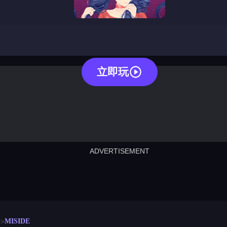
miside
立即玩
ADVERTISEMENT
cut the rope
neon tower
crown g
lict
subway surfers
rabbit samurai
rodeo s
MISIDE