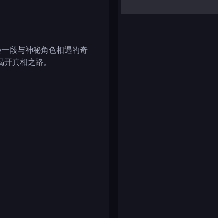
yalla ludo
reversi
klondike solitaire
体验一段与神秘角色相遇的奇
揭开真相之路。