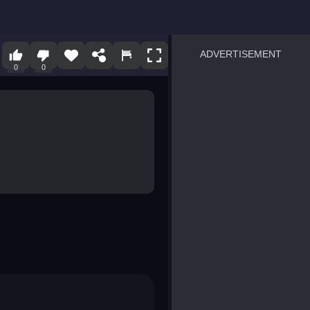
ADVERTISEMENT
0
0
sprunki
Blocky Blast!
smash it
notice the difference
temple run 2
spot the differences
silly sky
pirate heroes sea battles
market sort
super match find all pairs
roper
sausage flip
save the fish
zombie hunter survival
shape shifting race
nuts and bolts screw puzzl
8 ball billiards classic
ball racing 3d
block puzzle adventure
blumgi slime
breakoid
bricks breaker
bubble pop! puzzle game 
conquer us
uard
zombie plague
craft conflict
tampede
basket blitz
triple goods sort
bubble fall
tower bubble
pop jewels
pop the towers
candy pop blast
tiles hop
smash colors
dancing road
master chess