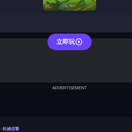
mecha
立即玩
ADVERTISEMENT
cut the rope
neon tower
crown g
lict
subway surfers
rabbit samurai
rodeo s
机械战警