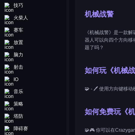
技巧
机械战警
火柴人
赛车
《机械战警》是一款解
器人可以向四个方向移
放置
题了吗？
脑力
射击
如何玩《机械
IO
🧩 - 🖊️ 使用方向键移
音乐
策略
如何免费玩《
塔防
障碍赛
🧩🎮 你可以在Craz