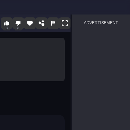
ADVERTISEMENT
0
0
sprunki
Blocky Blast!
smash it
notice the difference
temple run 2
spot the differences
silly sky
pirate heroes sea battles
market sort
super match find all pairs
roper
sausage flip
save the fish
zombie hunter survival
shape shifting race
nuts and bolts screw puzzl
8 ball billiards classic
ball racing 3d
block puzzle adventure
blumgi slime
breakoid
bricks breaker
bubble pop! puzzle game 
conquer us
uard
zombie plague
craft conflict
tampede
basket blitz
triple goods sort
bubble fall
tower bubble
pop jewels
pop the towers
candy pop blast
tiles hop
smash colors
dancing road
master chess