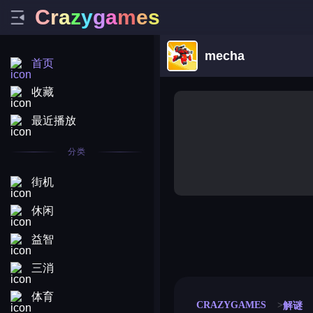
C
r
a
z
y
g
a
m
e
s
mecha
首页
收藏
最近播放
分类
街机
休闲
益智
merge coin
fat to fit
stack defence
craft conf
三消
体育
CRAZYGAMES
解谜