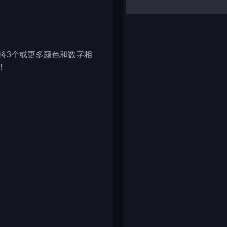
yalla ludo
reversi
klondike solitaire
将3个或更多颜色和数字相
！