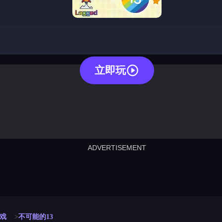
impossible 13
立即玩
ADVERTISEMENT
cut the rope
neon tower
crown g
lict
subway surfers
rabbit samurai
rodeo s
戏
不可能的13