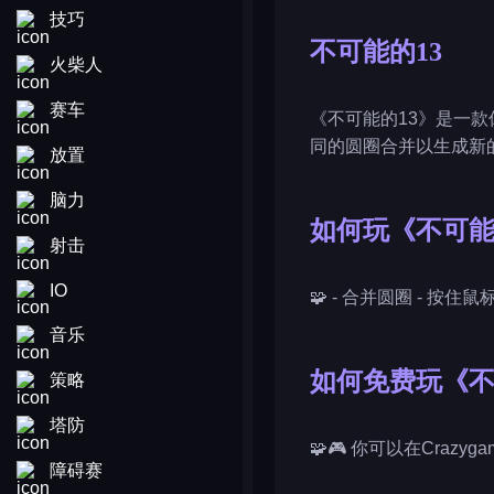
技巧
不可能的13
火柴人
赛车
《不可能的13》是一
同的圆圈合并以生成新
放置
脑力
如何玩《不可能
射击
IO
🧩 - 合并圆圈 - 按住
音乐
如何免费玩《不
策略
塔防
🧩🎮 你可以在Craz
障碍赛