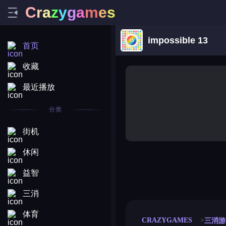
C
r
a
z
y
g
a
m
e
s
impossible 13
首页
收藏
最近播放
分类
街机
休闲
益智
merge coin
fat to fit
stack defence
craft conf
三消
体育
CRAZYGAMES
三消游