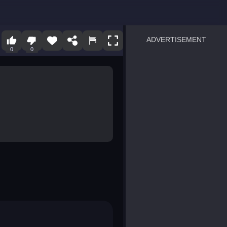
ADVERTISEMENT
0
0
sprunki
Blocky Blast!
smash it
notice the difference
temple run 2
spot the differences
silly sky
pirate heroes sea battles
market sort
super match find all pairs
roper
sausage flip
save the fish
zombie hunter survival
shape shifting race
nuts and bolts screw puzzl
8 ball billiards classic
ball racing 3d
block puzzle adventure
blumgi slime
breakoid
bricks breaker
bubble pop! puzzle game 
conquer us
uard
zombie plague
craft conflict
tampede
basket blitz
triple goods sort
bubble fall
tower bubble
pop jewels
pop the towers
candy pop blast
tiles hop
smash colors
dancing road
master chess