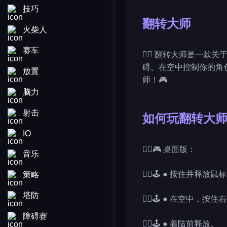
技巧
翻转大师
火柴人
赛车
🤸‍♂️ 翻转大师是
碍。在空中控制你的角
放置
师！🎮
脑力
射击
如何玩翻转大
IO
🤸‍♂️🎮 桌面版：
音乐
🤸‍♂️🕹️ ● 按住并释
策略
塔防
🤸‍♂️🕹️ ● 在空中
障碍赛
🤸‍♂️🕹️ ● 着陆前释放。