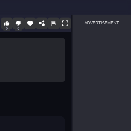
ADVERTISEMENT
0
0
sprunki
Blocky Blast!
smash it
notice the difference
temple run 2
spot the differences
silly sky
pirate heroes sea battles
market sort
super match find all pairs
roper
sausage flip
save the fish
zombie hunter survival
shape shifting race
nuts and bolts screw puzzl
8 ball billiards classic
ball racing 3d
block puzzle adventure
blumgi slime
breakoid
bricks breaker
bubble pop! puzzle game 
conquer us
uard
zombie plague
craft conflict
tampede
basket blitz
triple goods sort
bubble fall
tower bubble
pop jewels
pop the towers
candy pop blast
tiles hop
smash colors
dancing road
master chess