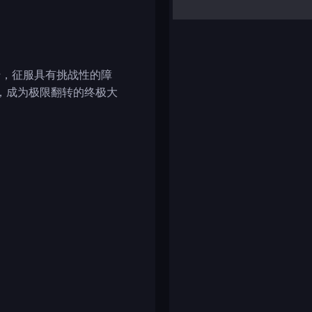
yalla ludo
reversi
klondike solitaire
转，征服具有挑战性的障
，成为极限翻转的终极大