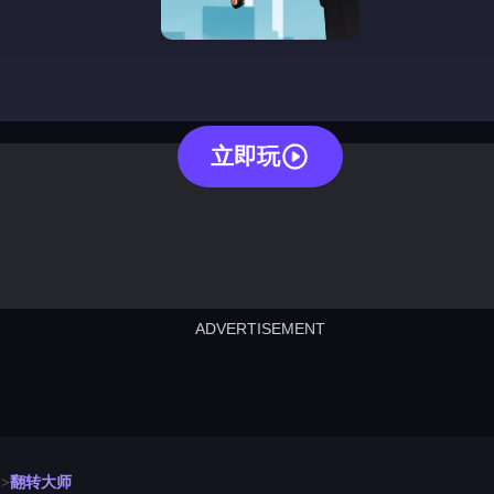
flip master
立即玩
ADVERTISEMENT
cut the rope
neon tower
crown g
lict
subway surfers
rabbit samurai
rodeo s
翻转大师