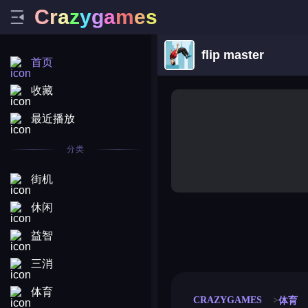
C
r
a
z
y
g
a
m
e
s
flip master
首页
收藏
最近播放
分类
街机
休闲
益智
merge coin
fat to fit
stack defence
craft conf
三消
体育
CRAZYGAMES
体育