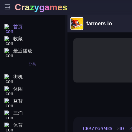
C
r
a
z
y
g
a
m
e
s
farmers io
首页
收藏
最近播放
分类
街机
休闲
益智
merge coin
fat to fit
stack defence
craft conf
三消
体育
CRAZYGAMES
IO