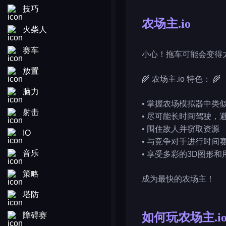
技巧
农场主.io
火柴人
赛车
小心！拖车可能会变得
放置
🌾 农场主.io 特色： 🌾
脑力
• 掌握农场模拟器中类
射击
• 尽可能长时间驾驶，
• 围住敌人并窃取资源
IO
• 与竞争对手进行时间
音乐
• 享受多彩的3D图形
策略
成为最快的农场主！
塔防
障碍赛
如何玩农场主.i