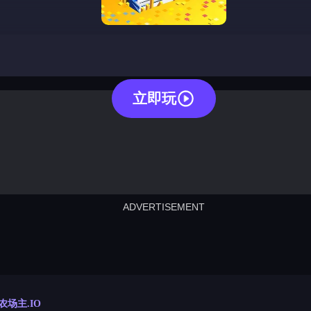
farmers io
立即玩
ADVERTISEMENT
cut the rope
neon tower
crown g
lict
subway surfers
rabbit samurai
rodeo s
农场主.IO