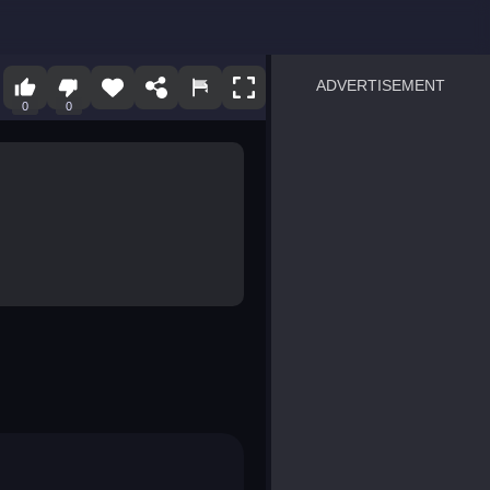
ADVERTISEMENT
0
0
sprunki
Blocky Blast!
smash it
notice the difference
temple run 2
spot the differences
silly sky
pirate heroes sea battles
market sort
super match find all pairs
roper
sausage flip
save the fish
zombie hunter survival
shape shifting race
nuts and bolts screw puzzl
8 ball billiards classic
ball racing 3d
block puzzle adventure
blumgi slime
breakoid
bricks breaker
bubble pop! puzzle game 
conquer us
uard
zombie plague
craft conflict
tampede
basket blitz
triple goods sort
bubble fall
tower bubble
pop jewels
pop the towers
candy pop blast
tiles hop
smash colors
dancing road
master chess