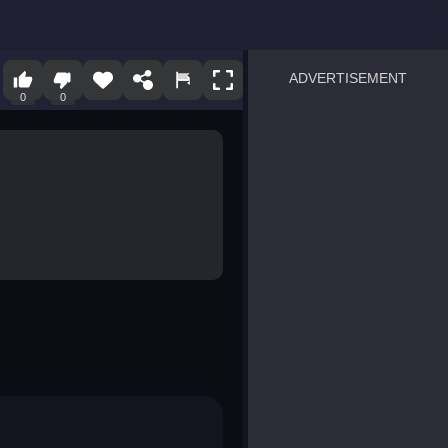
ADVERTISEMENT
0
0
sprunki
Blocky Blast!
smash it
notice the difference
temple run 2
spot the differences
silly sky
pirate heroes sea battles
market sort
super match find all pairs
roper
sausage flip
save the fish
zombie hunter survival
shape shifting race
nuts and bolts screw puzzl
8 ball billiards classic
ball racing 3d
block puzzle adventure
blumgi slime
breakoid
bricks breaker
bubble pop! puzzle game 
conquer us
uard
zombie plague
craft conflict
tampede
basket blitz
triple goods sort
bubble fall
tower bubble
pop jewels
pop the towers
candy pop blast
tiles hop
smash colors
dancing road
master chess