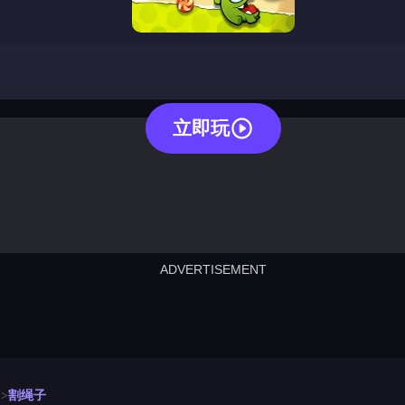
cut the rope
立即玩
ADVERTISEMENT
cut the rope
neon tower
crown g
lict
subway surfers
rabbit samurai
rodeo s
割绳子