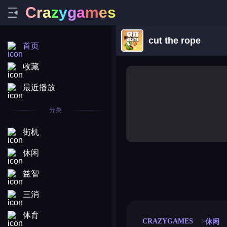
C
r
a
z
y
g
a
m
e
s
cut the rope
首页
收藏
最近播放
分类
街机
休闲
益智
merge coin
fat to fit
stack defence
craft conf
三消
体育
CRAZYGAMES
休闲