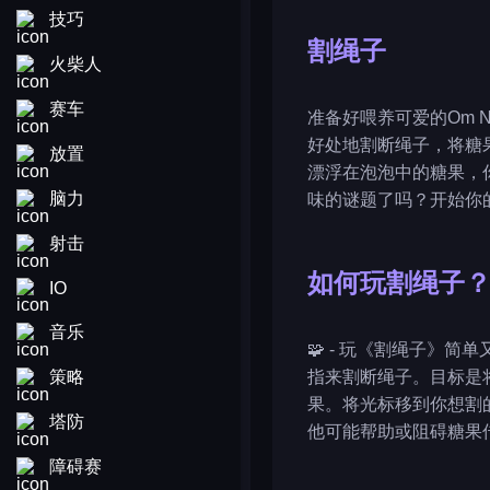
技巧
割绳子
火柴人
赛车
准备好喂养可爱的Om
好处地割断绳子，将糖
放置
漂浮在泡泡中的糖果，
脑力
味的谜题了吗？开始你的
射击
如何玩割绳子
IO
音乐
🧩 - 玩《割绳子》
策略
指来割断绳子。目标是
果。将光标移到你想割
塔防
他可能帮助或阻碍糖果传
障碍赛