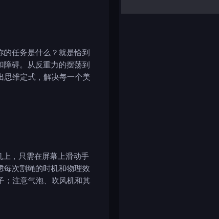
yalla ludo
reversi
klondike solitaire
你的任务是什么？就是恰到
和障碍。从反重力的摆荡到
出思维定式，解决每一个美
手机上，只需在屏幕上滑动手
虑每次割绳的时机和物理效
子；注意气泡、吹风机和其