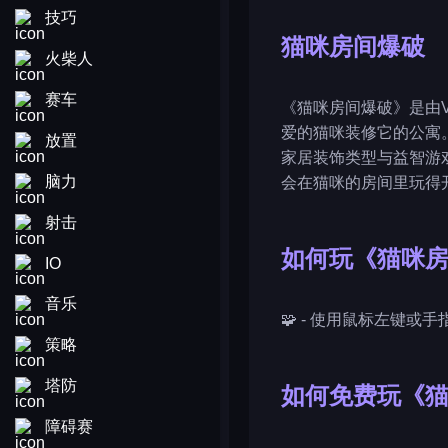
技巧
猫咪房间爆破
火柴人
赛车
《猫咪房间爆破》是由V
爱的猫咪装修它的公寓
放置
家居装饰类型与益智游
脑力
会在猫咪的房间里玩得
射击
如何玩《猫咪
IO
音乐
🧩 - 使用鼠标左键或
策略
塔防
如何免费玩《
障碍赛