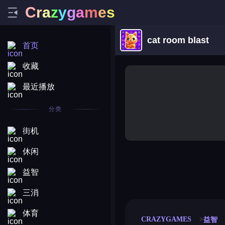
C
r
a
z
y
g
a
m
e
s
cat room blast
首页
收藏
最近播放
分类
街机
休闲
益智
merge coin
fat to fit
stack defence
craft conf
三消
体育
CRAZYGAMES
益智