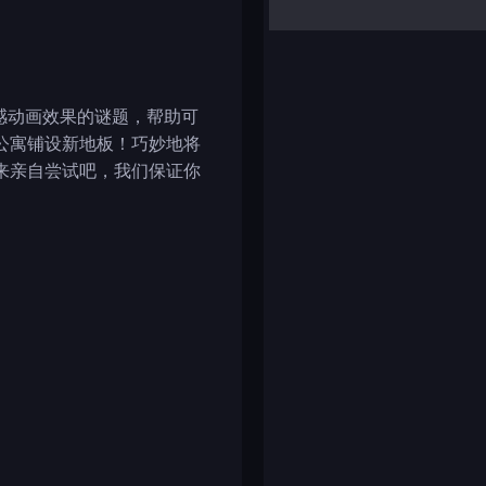
yalla ludo
reversi
klondike solitaire
足感动画效果的谜题，帮助可
公寓铺设新地板！巧妙地将
来亲自尝试吧，我们保证你