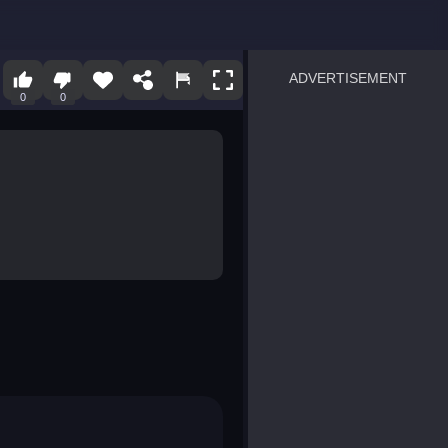
ADVERTISEMENT
0
0
sprunki
Blocky Blast!
smash it
notice the difference
temple run 2
spot the differences
silly sky
pirate heroes sea battles
market sort
super match find all pairs
roper
sausage flip
save the fish
zombie hunter survival
shape shifting race
nuts and bolts screw puzzl
8 ball billiards classic
ball racing 3d
block puzzle adventure
blumgi slime
breakoid
bricks breaker
bubble pop! puzzle game 
conquer us
uard
zombie plague
craft conflict
tampede
basket blitz
triple goods sort
bubble fall
tower bubble
pop jewels
pop the towers
candy pop blast
tiles hop
smash colors
dancing road
master chess