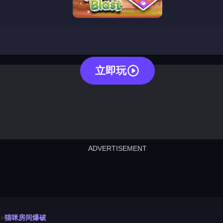
cat room blast
立即玩
ADVERTISEMENT
cut the rope
neon tower
crown g
lict
subway surfers
rabbit samurai
rodeo s
猫咪房间爆破