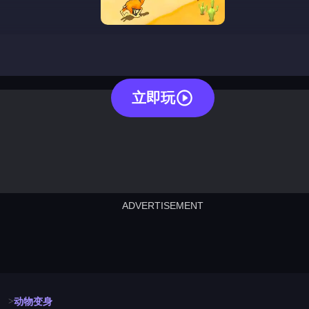
animal shifting
立即玩
ADVERTISEMENT
cut the rope
neon tower
crown g
lict
subway surfers
rabbit samurai
rodeo s
动物变身