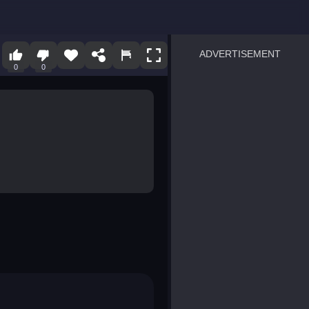
ADVERTISEMENT
0
0
sprunki
Blocky Blast!
smash it
notice the difference
temple run 2
spot the differences
silly sky
pirate heroes sea battles
market sort
super match find all pairs
roper
sausage flip
save the fish
zombie hunter survival
shape shifting race
nuts and bolts screw puzzl
8 ball billiards classic
ball racing 3d
block puzzle adventure
blumgi slime
breakoid
bricks breaker
bubble pop! puzzle game 
conquer us
uard
zombie plague
craft conflict
tampede
basket blitz
triple goods sort
bubble fall
tower bubble
pop jewels
pop the towers
candy pop blast
tiles hop
smash colors
dancing road
master chess