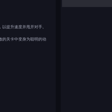
yalla ludo
reversi
klondike solitaire
，以提升速度并甩开对手。
激的关卡中变身为聪明的动