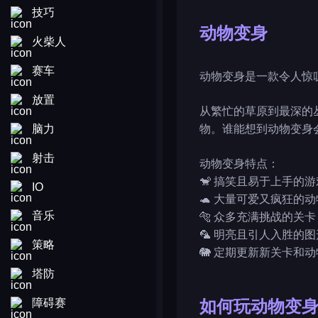
技巧
动物变身
火柴人
赛车
动物变身是一款令人惊
放置
从繁忙的草原到最深的
脑力
物。谁能想到动物变身
射击
动物变身特点：
🐒 搞笑且易于上手的游
IO
🐢 大量可爱又疯狂的
音乐
🐅 众多充满挑战的关卡
🦜 明亮且引人入胜的
策略
🐘 定期更新新关卡和动
塔防
障碍赛
如何玩动物变