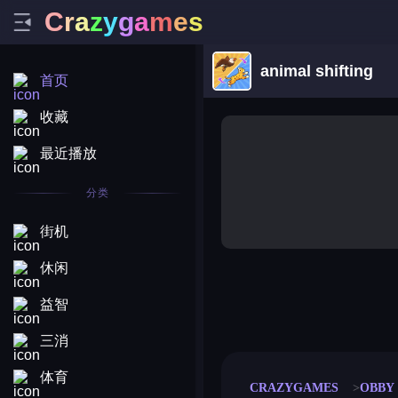
C
r
a
z
y
g
a
m
e
s
animal shifting
首页
收藏
最近播放
分类
街机
休闲
益智
merge coin
fat to fit
stack defence
craft conf
三消
体育
CRAZYGAMES
OBBY