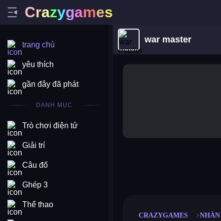
C
r
a
z
y
g
a
m
e
s
war master
trang chủ
yêu thích
gần đây đã phát
DANH MỤC
Trò chơi điện tử
Giải trí
Câu đố
merge coin
fat to fit
stack defence
craft conf
Ghép 3
Thể thao
CRAZYGAMES
NHÀN