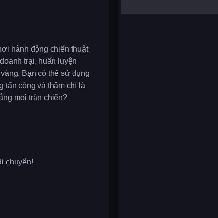
yalla ludo
reversi
klondike solitaire
hơi hành động chiến thuật
doanh trại, huấn luyện
g vàng. Bạn có thể sử dụng
g tấn công và thậm chí là
hắng mọi trận chiến?
di chuyển!