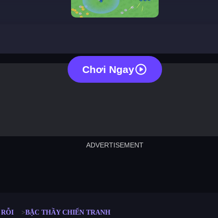
war master
Chơi Ngay
ADVERTISEMENT
cut the rope
neon tower
crown g
lict
subway surfers
rabbit samurai
rodeo s
 RỖI
BẬC THẦY CHIẾN TRANH