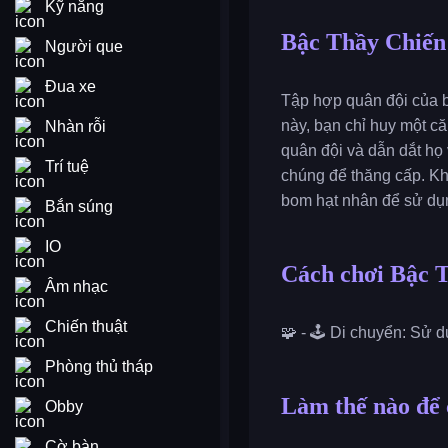
Kỹ năng
Bậc Thầy Chiến
Người que
Đua xe
Tập hợp quân đội của b
này, bạn chỉ huy một c
Nhàn rỗi
quân đội và dẫn dắt họ
Trí tuệ
chúng để thăng cấp. Khi
bom hạt nhân để sử dụng
Bắn súng
IO
Cách chơi Bậc 
Âm nhạc
Chiến thuật
🧩 - 🕹️ Di chuyển: Sử
Phòng thủ tháp
Làm thế nào để
Obby
Cờ bàn