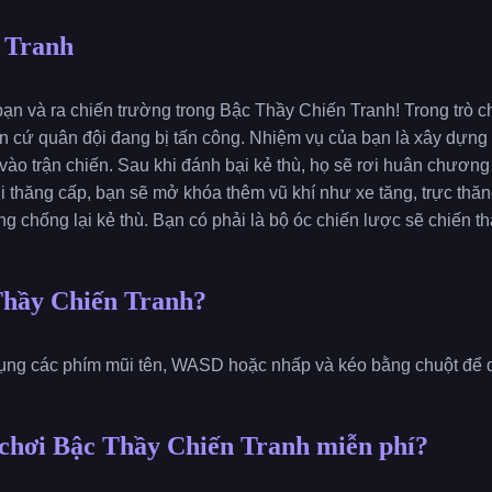
 Tranh
ạn và ra chiến trường trong Bậc Thầy Chiến Tranh! Trong trò c
ăn cứ quân đội đang bị tấn công. Nhiệm vụ của bạn là xây dựng 
 vào trận chiến. Sau khi đánh bại kẻ thù, họ sẽ rơi huân chươn
 thăng cấp, bạn sẽ mở khóa thêm vũ khí như xe tăng, trực thăn
 chống lại kẻ thù. Bạn có phải là bộ óc chiến lược sẽ chiến t
Thầy Chiến Tranh?
 dụng các phím mũi tên, WASD hoặc nhấp và kéo bằng chuột để 
 chơi Bậc Thầy Chiến Tranh miễn phí?