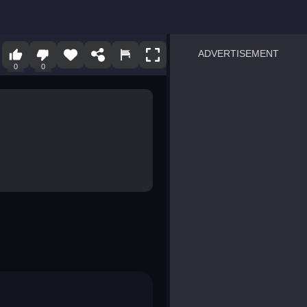
ADVERTISEMENT
0
0
sprunki
Blocky Blast!
smash it
notice the difference
temple run 2
spot the differences
silly sky
pirate heroes sea battles
market sort
super match find all pairs
roper
sausage flip
save the fish
zombie hunter survival
shape shifting race
nuts and bolts screw puzzl
8 ball billiards classic
ball racing 3d
block puzzle adventure
blumgi slime
breakoid
bricks breaker
bubble pop! puzzle game 
conquer us
uard
zombie plague
craft conflict
tampede
basket blitz
triple goods sort
bubble fall
tower bubble
pop jewels
pop the towers
candy pop blast
tiles hop
smash colors
dancing road
master chess