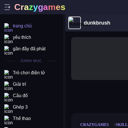
C
r
a
z
y
g
a
m
e
s
dunkbrush
trang chủ
yêu thích
gần đây đã phát
DANH MỤC
Trò chơi điện tử
Giải trí
Câu đố
merge coin
fat to fit
stack defence
craft conf
Ghép 3
Thể thao
CRAZYGAMES
SKIL