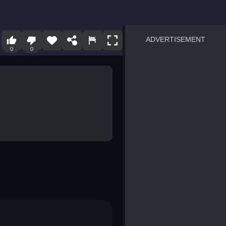
ADVERTISEMENT
0
0
sprunki
Blocky Blast!
smash it
notice the difference
temple run 2
spot the differences
silly sky
pirate heroes sea battles
market sort
super match find all pairs
roper
sausage flip
save the fish
zombie hunter survival
shape shifting race
nuts and bolts screw puzzl
8 ball billiards classic
ball racing 3d
block puzzle adventure
blumgi slime
breakoid
bricks breaker
bubble pop! puzzle game 
conquer us
uard
zombie plague
craft conflict
tampede
basket blitz
triple goods sort
bubble fall
tower bubble
pop jewels
pop the towers
candy pop blast
tiles hop
smash colors
dancing road
master chess