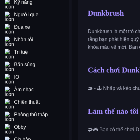
Kỹ năng
Dunkbrush
Người que
Đua xe
Dunkbrush là một trò c
rằng bạn phát hiện quỹ
Nhàn rỗi
khóa màu vẽ mới. Bạn c
Trí tuệ
Bắn súng
Cách chơi Dunk
IO
🧩 - 🕹️ Nhấp và kéo ch
Âm nhạc
Chiến thuật
Làm thế nào tôi
Phòng thủ tháp
Obby
🧩🎮 Bạn có thể chơi D
Cờ bàn