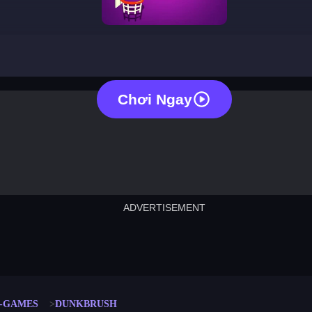
dunkbrush
Chơi Ngay
ADVERTISEMENT
cut the rope
neon tower
crown g
lict
subway surfers
rabbit samurai
rodeo s
L-GAMES
DUNKBRUSH