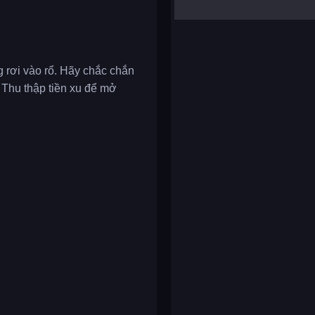
yalla ludo
reversi
klondike solitaire
 rơi vào rổ. Hãy chắc chắn
Thu thập tiền xu để mở