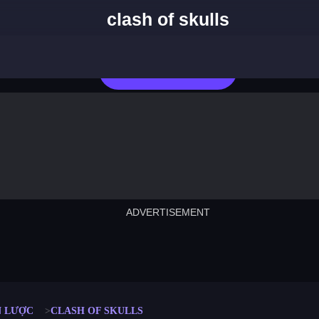
clash of skulls
Chơi Ngay
ADVERTISEMENT
cut the rope
neon tower
crown g
lict
subway surfers
rabbit samurai
rodeo s
N LƯỢC
CLASH OF SKULLS