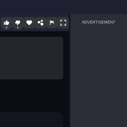
ADVERTISEMENT
0
0
sprunki
Blocky Blast!
smash it
notice the difference
temple run 2
spot the differences
silly sky
pirate heroes sea battles
market sort
super match find all pairs
roper
sausage flip
save the fish
zombie hunter survival
shape shifting race
nuts and bolts screw puzzl
8 ball billiards classic
ball racing 3d
block puzzle adventure
blumgi slime
breakoid
bricks breaker
bubble pop! puzzle game 
conquer us
uard
zombie plague
craft conflict
tampede
basket blitz
triple goods sort
bubble fall
tower bubble
pop jewels
pop the towers
candy pop blast
tiles hop
smash colors
dancing road
master chess