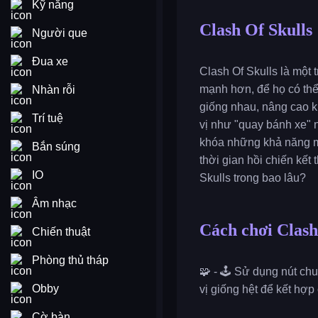
Kỹ năng
Clash Of Skulls
Người que
Đua xe
Clash Of Skulls là một
mạnh hơn, để họ có thể
Nhàn rỗi
giống nhau, nâng cao k
Trí tuệ
vị như "quay bánh xe"
khóa những khả năng m
Bắn súng
thời gian hồi chiến kết
IO
Skulls trong bao lâu?
Âm nhạc
Cách chơi Clash
Chiến thuật
Phòng thủ tháp
🧩 - 🕹️ Sử dụng nút ch
Obby
vị giống hệt để kết hợp
Cờ bàn