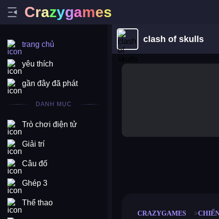
C
r
a
z
y
g
a
m
e
s
clash of skulls
trang chủ
yêu thích
gần đây đã phát
DANH MỤC
Trò chơi điện tử
Giải trí
Câu đố
merge coin
fat to fit
stack defence
craft conf
Ghép 3
Thể thao
CRAZYGAMES
CHIẾ