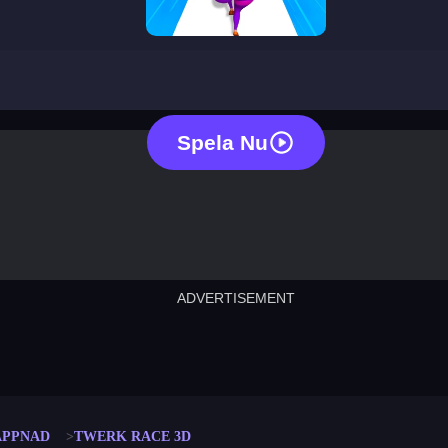
twerk race 3d
Spela Nu
ADVERTISEMENT
cut the rope
neon tower
crown g
lict
subway surfers
rabbit samurai
rodeo s
APPNAD
TWERK RACE 3D