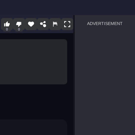
ADVERTISEMENT
0
0
sprunki
Blocky Blast!
smash it
notice the difference
temple run 2
spot the differences
silly sky
pirate heroes sea battles
market sort
super match find all pairs
roper
sausage flip
save the fish
zombie hunter survival
shape shifting race
nuts and bolts screw puzzl
8 ball billiards classic
ball racing 3d
block puzzle adventure
blumgi slime
breakoid
bricks breaker
bubble pop! puzzle game 
conquer us
uard
zombie plague
craft conflict
tampede
basket blitz
triple goods sort
bubble fall
tower bubble
pop jewels
pop the towers
candy pop blast
tiles hop
smash colors
dancing road
master chess