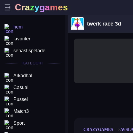
C
r
a
z
y
g
a
m
e
s
twerk race 3d
hem
favoriter
senast spelade
KATEGORI
Arkadhall
Casual
Pussel
merge coin
fat to fit
stack defence
craft conf
Match3
Sport
CRAZYGAMES
AVSL