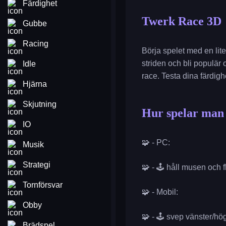
Färdighet
Twerk Race 3D
Gubbe
Racing
Börja spelet med en lit
striden och bli populär 
Idle
race. Testa dina färdig
Hjärna
Skjutning
Hur spelar man
IO
🧩 - PC:
Musik
Strategi
🧩 - 🕹️ håll musen och f
Tornförsvar
🧩 - Mobil:
Obby
🧩 - 🕹️ svep vänster/hög
Brädspel