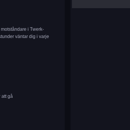
yalla ludo
reversi
klondike solitaire
a motståndare i Twerk-
stunder väntar dig i varje
 att gå