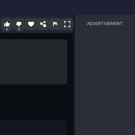
ADVERTISEMENT
0
0
sprunki
Blocky Blast!
smash it
notice the difference
temple run 2
spot the differences
silly sky
pirate heroes sea battles
market sort
super match find all pairs
roper
sausage flip
save the fish
zombie hunter survival
shape shifting race
nuts and bolts screw puzzl
8 ball billiards classic
ball racing 3d
block puzzle adventure
blumgi slime
breakoid
bricks breaker
bubble pop! puzzle game 
conquer us
uard
zombie plague
craft conflict
tampede
basket blitz
triple goods sort
bubble fall
tower bubble
pop jewels
pop the towers
candy pop blast
tiles hop
smash colors
dancing road
master chess