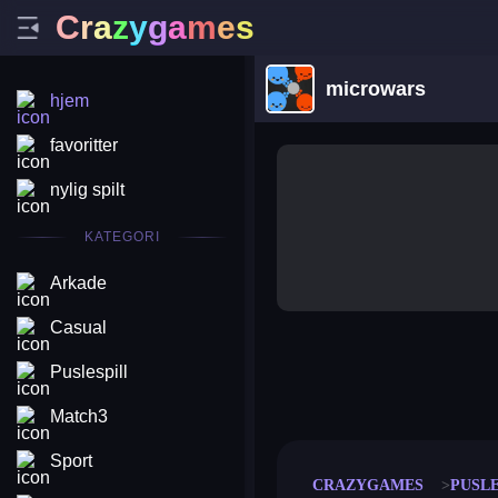
C
r
a
z
y
g
a
m
e
s
microwars
hjem
favoritter
nylig spilt
KATEGORI
Arkade
Casual
Puslespill
merge coin
fat to fit
stack defence
craft conf
Match3
Sport
CRAZYGAMES
PUSLE