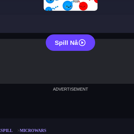
microwars
Spill Nå
ADVERTISEMENT
cut the rope
neon tower
crown g
lict
subway surfers
rabbit samurai
rodeo s
SPILL
MICROWARS