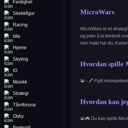
Ferdighet
MicroWars
Strekkfigur
Racing
MicroWars er et strategi
og prøv å ta kontroll ov
Idle
mer makt har du. Karten
Hjerne
Skyting
Hvordan spille
IO
🧩 - 🖊️ Flytt musepeker
Musikk
Strategi
Hvordan kan jeg
Tårnforsvar
Obby
🧩🎮 Du kan spille Mic
Brettspill