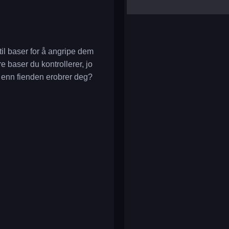
yalla ludo
reversi
klondike solitaire
til baser for å angripe dem
re baser du kontrollerer, jo
e enn fienden erobrer deg?