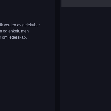
yalla ludo
reversi
klondike solitaire
nik verden av gelékuber
t og enkelt, men
er om lederskap.