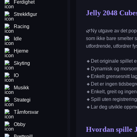
Ferdighet
Jelly 2048 Cube
Strekkfigur
Racing
🌿Ny utgave av det popu
som ikke bare smelter 
Idle
utfordrende, utfordrer f
Hjerne
🔸Det originale spillet e
Skyting
🔸Dynamisk og morsom 
IO
🔸Enkelt grensesnitt lage
🔸Det er ingen tidsbegr
Musikk
🔸Enkelt, greit og ingen 
🔸Spill uten registrering
Strategi
🔸Lar deg utvikle oppme
Tårnforsvar
Obby
Hvordan spille 
Brettspill