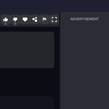
ADVERTISEMENT
0
0
sprunki
Blocky Blast!
smash it
notice the difference
temple run 2
spot the differences
silly sky
pirate heroes sea battles
market sort
super match find all pairs
roper
sausage flip
save the fish
zombie hunter survival
shape shifting race
nuts and bolts screw puzzl
8 ball billiards classic
ball racing 3d
block puzzle adventure
blumgi slime
breakoid
bricks breaker
bubble pop! puzzle game 
conquer us
uard
zombie plague
craft conflict
tampede
basket blitz
triple goods sort
bubble fall
tower bubble
pop jewels
pop the towers
candy pop blast
tiles hop
smash colors
dancing road
master chess