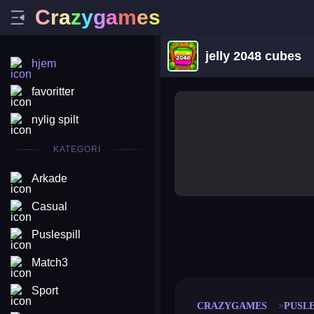
C
r
a
z
y
g
a
m
e
s
jelly 2048 cubes
hjem
favoritter
nylig spilt
KATEGORI
Arkade
Casual
Puslespill
merge coin
fat to fit
stack defence
craft conf
Match3
Sport
CRAZYGAMES
PUSLE