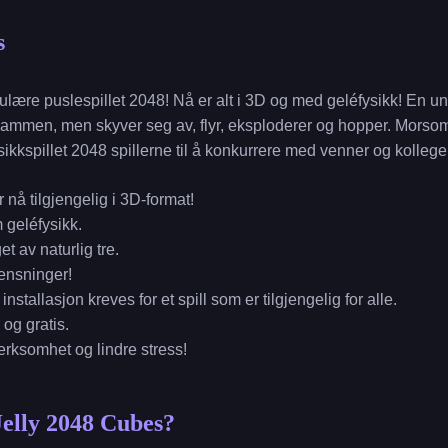
s
lære puslespillet 2048! Nå er alt i 3D og med geléfysikk! En u
sammen, men skyver seg av, flyr, eksploderer og hopper. Morsom
ysikkspillet 2048 spillerne til å konkurrere med venner og kolleg
r nå tilgjengelig i 3D-format!
geléfysikk.
t av naturlig tre.
ensninger!
installasjon kreves for et spill som er tilgjengelig for alle.
 og gratis.
rksomhet og lindre stress!
Jelly 2048 Cubes?