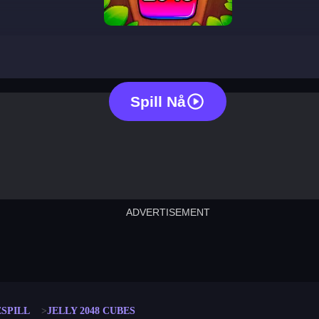
jelly 2048 cubes
Spill Nå
ADVERTISEMENT
cut the rope
neon tower
crown g
lict
subway surfers
rabbit samurai
rodeo s
SPILL
JELLY 2048 CUBES