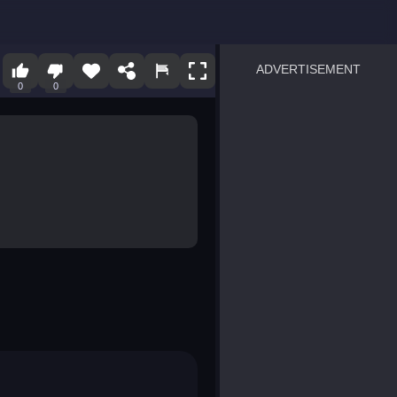
ADVERTISEMENT
0
0
sprunki
Blocky Blast!
smash it
notice the difference
temple run 2
spot the differences
silly sky
pirate heroes sea battles
market sort
super match find all pairs
roper
sausage flip
save the fish
zombie hunter survival
shape shifting race
nuts and bolts screw puzzl
8 ball billiards classic
ball racing 3d
block puzzle adventure
blumgi slime
breakoid
bricks breaker
bubble pop! puzzle game 
conquer us
uard
zombie plague
craft conflict
tampede
basket blitz
triple goods sort
bubble fall
tower bubble
pop jewels
pop the towers
candy pop blast
tiles hop
smash colors
dancing road
master chess