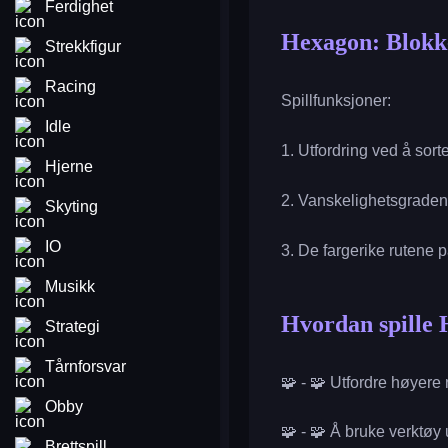
Ferdighet
Hexagon: Blokk
Strekkfigur
Racing
Spillfunksjoner:
Idle
1. Utfordring ved å sort
Hjerne
2. Vanskelighetsgraden i
Skyting
IO
3. De fargerike rutene p
Musikk
Hvordan spille 
Strategi
Tårnforsvar
🧩 - 🧩 Utfordre høyere
Obby
🧩 - 🧩 Å bruke verktøy 
Brettspill