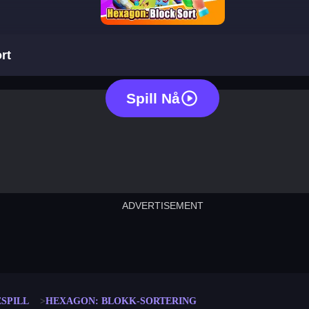
hexagon: block sort
rt
Spill Nå
ADVERTISEMENT
cut the rope
neon tower
crown g
lict
subway surfers
rabbit samurai
rodeo s
SPILL
HEXAGON: BLOKK-SORTERING