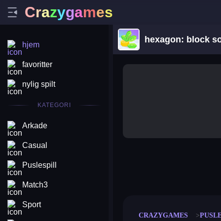
C
r
a
z
y
g
a
m
e
s
hexagon: block so
hjem
favoritter
nylig spilt
KATEGORI
Arkade
Casual
Puslespill
merge coin
fat to fit
stack defence
craft conf
Match3
Sport
CRAZYGAMES
PUSLE