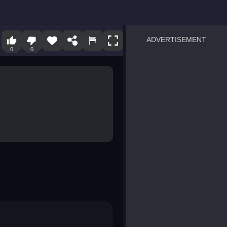
ADVERTISEMENT
0
0
sprunki
Blocky Blast!
smash it
notice the difference
temple run 2
spot the differences
silly sky
pirate heroes sea battles
market sort
super match find all pairs
roper
sausage flip
save the fish
zombie hunter survival
shape shifting race
nuts and bolts screw puzzl
8 ball billiards classic
ball racing 3d
block puzzle adventure
blumgi slime
breakoid
bricks breaker
bubble pop! puzzle game 
conquer us
uard
zombie plague
craft conflict
tampede
basket blitz
triple goods sort
bubble fall
tower bubble
pop jewels
pop the towers
candy pop blast
tiles hop
smash colors
dancing road
master chess