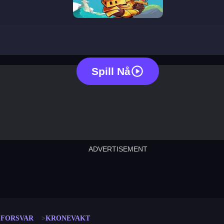
crown guard
Spill Nå
ADVERTISEMENT
cut the rope
neon tower
crown g
lict
subway surfers
rabbit samurai
rodeo s
-FORSVAR
KRONEVAKT