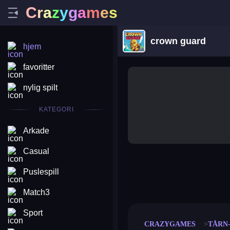
C
r
a
z
y
g
a
m
e
s
crown guard
hjem
favoritter
nylig spilt
KATEGORI
Arkade
Casual
Puslespill
merge coin
fat to fit
stack defence
craft conf
Match3
Sport
CRAZYGAMES
TÅRN