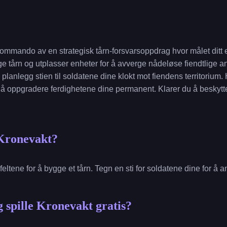
ommando av en strategisk tårn-forsvarsoppdrag hvor målet ditt er
ge tårn og utplasser enheter for å avverge nådeløse fiendtlige an
planlegg stien til soldatene dine klokt mot fiendens territorium.
 å oppgradere ferdighetene dine permanent. Klarer du å beskyt
 Kronevakt?
eltene for å bygge et tårn. Tegn en sti for soldatene dine for å 
 spille Kronevakt gratis?