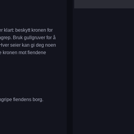
yalla ludo
reversi
klondike solitaire
 klart: beskytt kronen for
grep. Bruk gullgruver for å
 Hver seier kan gi deg noen
te kronen mot fiendene
angripe fiendens borg.