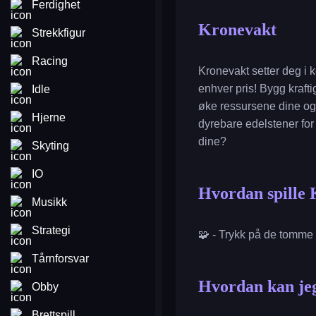
Ferdighet
Kronevakt
Strekkfigur
Racing
Kronevakt setter deg i k
enhver pris! Bygg krafti
Idle
øke ressursene dine og 
Hjerne
dyrebare edelstener for
dine?
Skyting
IO
Hvordan spille
Musikk
Strategi
🧩 - Trykk på de tomme f
Tårnforsvar
Hvordan kan jeg
Obby
Brettspill