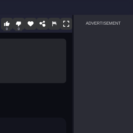
ADVERTISEMENT
0
0
sprunki
Blocky Blast!
smash it
notice the difference
temple run 2
spot the differences
silly sky
pirate heroes sea battles
market sort
super match find all pairs
roper
sausage flip
save the fish
zombie hunter survival
shape shifting race
nuts and bolts screw puzzl
8 ball billiards classic
ball racing 3d
block puzzle adventure
blumgi slime
breakoid
bricks breaker
bubble pop! puzzle game 
conquer us
uard
zombie plague
craft conflict
tampede
basket blitz
triple goods sort
bubble fall
tower bubble
pop jewels
pop the towers
candy pop blast
tiles hop
smash colors
dancing road
master chess