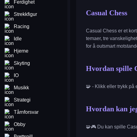
Ferdighet
Casual Chess
Strekkfigur
Racing
Casual Chess er et korts
temaer, tre vanskelighet
Idle
for å outsmart motstand
Hjerne
Skyting
Hvordan spille 
IO
🧩 - Klikk eller trykk på
Musikk
Strategi
Hvordan kan jeg
Tårnforsvar
Obby
🧩🎮 Du kan spille Cas
Brettspill