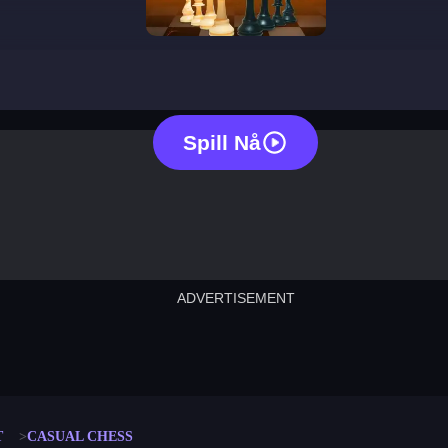
casual chess
Spill Nå
ADVERTISEMENT
cut the rope
neon tower
crown g
lict
subway surfers
rabbit samurai
rodeo s
T
CASUAL CHESS