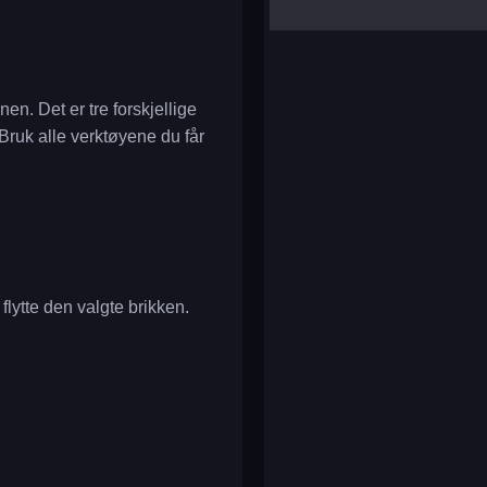
yalla ludo
reversi
klondike solitaire
en. Det er tre forskjellige
 Bruk alle verktøyene du får
 flytte den valgte brikken.