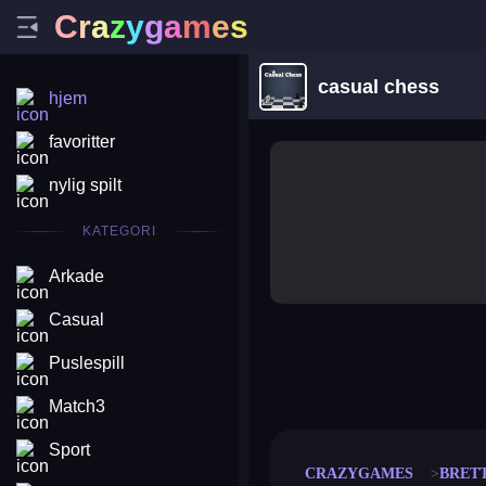
C
r
a
z
y
g
a
m
e
s
casual chess
hjem
favoritter
nylig spilt
KATEGORI
Arkade
Casual
Puslespill
merge coin
fat to fit
stack defence
craft conf
Match3
Sport
CRAZYGAMES
BRET