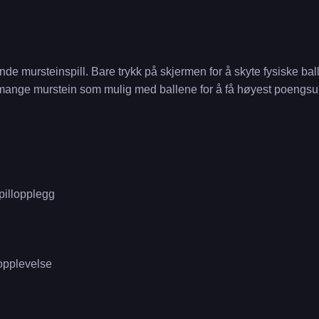
e mursteinspill. Bare trykk på skjermen for å skyte fysiske bal
ange murstein som mulig med ballene for å få høyest poengsum
pillopplegg
opplevelse