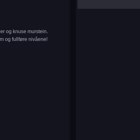
yalla ludo
reversi
klondike solitaire
ler og knuse murstein.
 og fullføre nivåene!