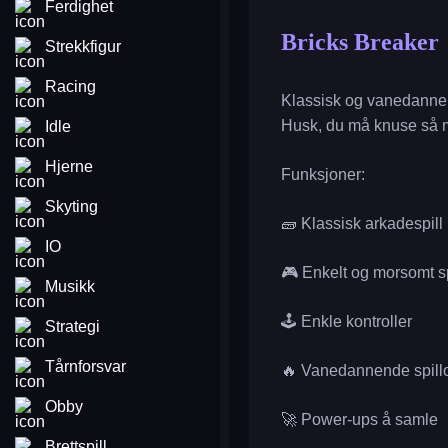
Ferdighet
Bricks Breaker
Strekkfigur
Racing
Klassisk og vanedannend
Husk, du må knuse så m
Idle
Hjerne
Funksjoner:
Skyting
🧱 Klassisk arkadespill
IO
🎮 Enkelt og morsomt s
Musikk
🕹️ Enkle kontroller
Strategi
Tårnforsvar
🔥 Vanedannende spill
Obby
🚀 Power-ups å samle
Brettspill