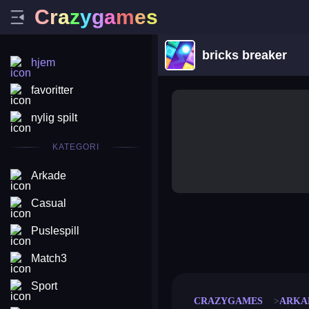
C
r
a
z
y
g
a
m
e
s
bricks breaker
hjem
favoritter
nylig spilt
KATEGORI
Arkade
Casual
Puslespill
merge coin
fat to fit
stack defence
craft conf
Match3
Sport
CRAZYGAMES
ARKA