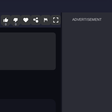
ADVERTISEMENT
0
0
sprunki
Blocky Blast!
smash it
notice the difference
temple run 2
spot the differences
silly sky
pirate heroes sea battles
market sort
super match find all pairs
roper
sausage flip
save the fish
zombie hunter survival
shape shifting race
nuts and bolts screw puzzl
8 ball billiards classic
ball racing 3d
block puzzle adventure
blumgi slime
breakoid
bricks breaker
bubble pop! puzzle game 
conquer us
uard
zombie plague
craft conflict
tampede
basket blitz
triple goods sort
bubble fall
tower bubble
pop jewels
pop the towers
candy pop blast
tiles hop
smash colors
dancing road
master chess