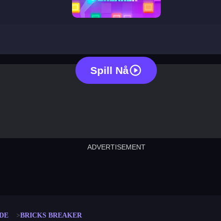
bricks breaker
Spill Nå
ADVERTISEMENT
cut the rope
neon tower
crown g
lict
subway surfers
rabbit samurai
rodeo s
DE
BRICKS BREAKER