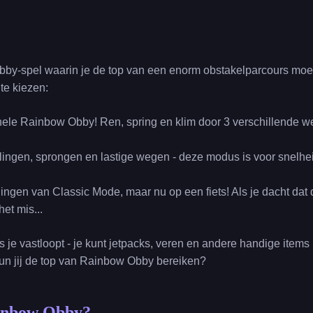
by-spel waarin je de top van een enorm obstakelparcours moet 
te kiezen:
nele Rainbow Obby! Ren, spring en klim door 3 verschillende 
llingen, sprongen en lastige wegen - deze modus is voor snelhe
gingen van Classic Mode, maar nu op een fiets! Als je dacht dat
et mis...
 je vastloopt - je kunt jetpacks, veren en andere handige items 
Kun jij de top van Rainbow Obby bereiken?
ainbow Obby?