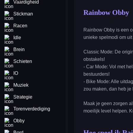
Vaardigheid
Rainbow Obby
Stickman
Racen
Rainbow Obby is een ob
unieke spelmodi om uit 
Idle
Brein
Classic Mode: De origi
obstakels!
Schieten
- Car Mode: Vol met he
IO
bestuurders!
- Bike Mode: Alle uitda
Muziek
zou maken, dan heb je h
Strategie
Maak je geen zorgen als
Torenverdediging
moeilijk level helpen. 
Obby
Hoe speel ik R
Bord