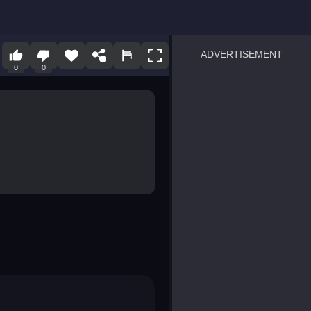
ADVERTISEMENT
0
0
sprunki
Blocky Blast!
smash it
notice the difference
temple run 2
spot the differences
silly sky
pirate heroes sea battles
market sort
super match find all pairs
roper
sausage flip
save the fish
zombie hunter survival
shape shifting race
nuts and bolts screw puzzl
8 ball billiards classic
ball racing 3d
block puzzle adventure
blumgi slime
breakoid
bricks breaker
bubble pop! puzzle game 
conquer us
uard
zombie plague
craft conflict
tampede
basket blitz
triple goods sort
bubble fall
tower bubble
pop jewels
pop the towers
candy pop blast
tiles hop
smash colors
dancing road
master chess