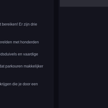
yalla ludo
reversi
klondike solitaire
bereiken! Er zijn drie
werelden met honderden
idsduivels en vaardige
 dat parkouren makkelijker
krijgen die je door een