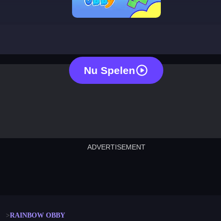
rainbow obby
Nu Spelen
ADVERTISEMENT
cut the rope
neon tower
crown g
lict
subway surfers
rabbit samurai
rodeo s
RAINBOW OBBY