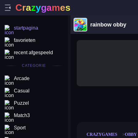
C
r
a
z
y
g
a
m
e
s
rainbow obby
startpagina
favorieten
recent afgespeeld
CATEGORIE
Arcade
Casual
Puzzel
merge coin
fat to fit
stack defence
craft conf
Match3
Sport
CRAZYGAMES
OBBY