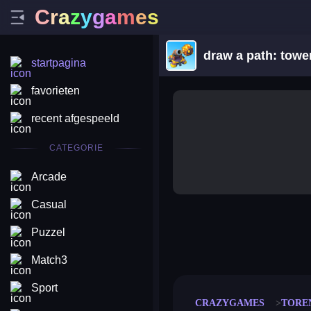
C
r
a
z
y
g
a
m
e
s
draw a path: towe
startpagina
favorieten
recent afgespeeld
CATEGORIE
Arcade
Casual
Puzzel
merge coin
fat to fit
stack defence
craft conf
Match3
Sport
CRAZYGAMES
TORE