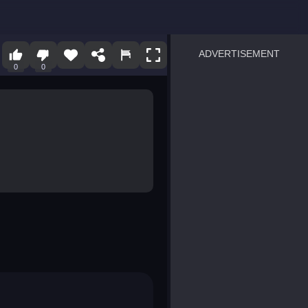
ADVERTISEMENT
0
0
sprunki
Blocky Blast!
smash it
notice the difference
temple run 2
spot the differences
silly sky
pirate heroes sea battles
market sort
super match find all pairs
roper
sausage flip
save the fish
zombie hunter survival
shape shifting race
nuts and bolts screw puzzl
8 ball billiards classic
ball racing 3d
block puzzle adventure
blumgi slime
breakoid
bricks breaker
bubble pop! puzzle game 
conquer us
uard
zombie plague
craft conflict
tampede
basket blitz
triple goods sort
bubble fall
tower bubble
pop jewels
pop the towers
candy pop blast
tiles hop
smash colors
dancing road
master chess