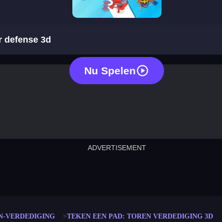
draw a path: tower defense 3d
r defense 3d
Nu Spelen
ADVERTISEMENT
cut the rope
neon tower
crown g
lict
subway surfers
rabbit samurai
rodeo s
N-VERDEDIGING
TEKEN EEN PAD: TOREN VERDEDIGING 3D