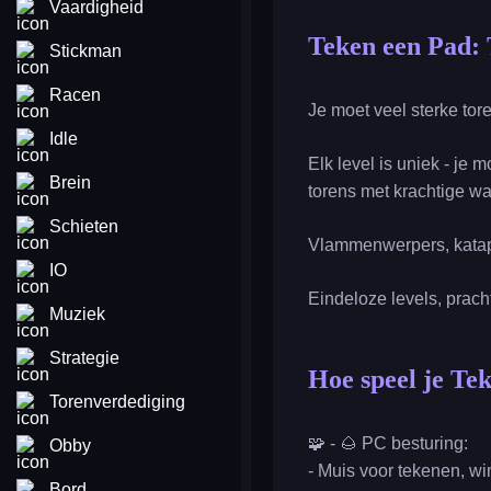
Vaardigheid
Teken een Pad:
Stickman
Racen
Je moet veel sterke tor
Idle
Elk level is uniek - je
Brein
torens met krachtige w
Schieten
Vlammenwerpers, katapu
IO
Eindeloze levels, prach
Muziek
Strategie
Hoe speel je Te
Torenverdediging
🧩 - 🌰 PC besturing:
Obby
- Muis voor tekenen, wi
Bord