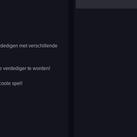
yalla ludo
reversi
klondike solitaire
erdedigen met verschillende
e verdediger te worden!
coole spel!