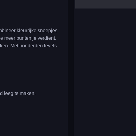
yalla ludo
reversi
klondike solitaire
bineer kleurrijke snoepjes
e meer punten je verdient.
iken. Met honderden levels
rd leeg te maken.