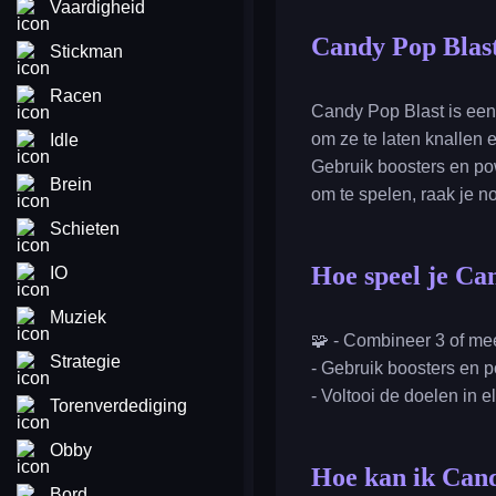
Vaardigheid
Candy Pop Blas
Stickman
Racen
Candy Pop Blast is een
om ze te laten knallen 
Idle
Gebruik boosters en po
Brein
om te spelen, raak je no
Schieten
Hoe speel je Ca
IO
Muziek
🧩 - Combineer 3 of mee
Strategie
- Gebruik boosters en p
- Voltooi de doelen in e
Torenverdediging
Obby
Hoe kan ik Cand
Bord