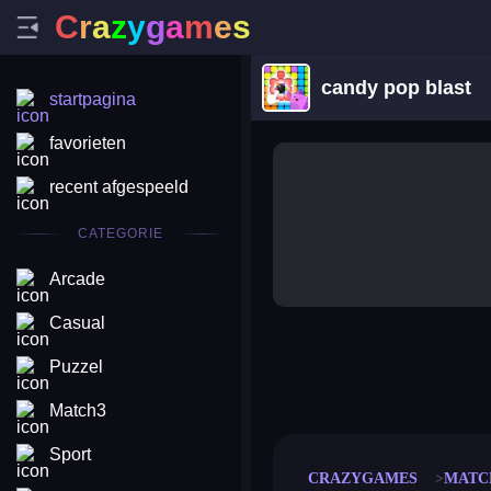
C
r
a
z
y
g
a
m
e
s
candy pop blast
startpagina
favorieten
recent afgespeeld
CATEGORIE
Arcade
Casual
Puzzel
merge coin
fat to fit
stack defence
craft conf
Match3
Sport
CRAZYGAMES
MATC