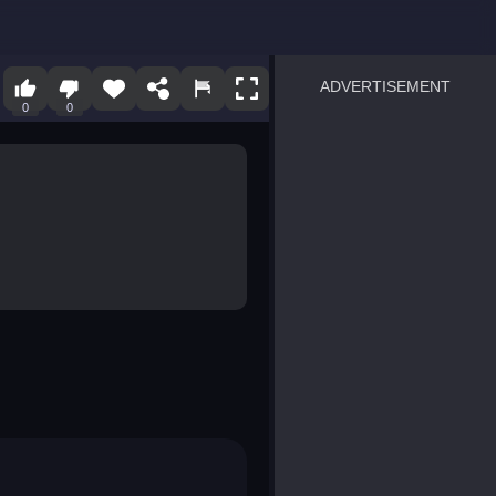
ADVERTISEMENT
0
0
sprunki
Blocky Blast!
smash it
notice the difference
temple run 2
spot the differences
silly sky
pirate heroes sea battles
market sort
super match find all pairs
roper
sausage flip
save the fish
zombie hunter survival
shape shifting race
nuts and bolts screw puzzl
8 ball billiards classic
ball racing 3d
block puzzle adventure
blumgi slime
breakoid
bricks breaker
bubble pop! puzzle game 
conquer us
uard
zombie plague
craft conflict
tampede
basket blitz
triple goods sort
bubble fall
tower bubble
pop jewels
pop the towers
candy pop blast
tiles hop
smash colors
dancing road
master chess