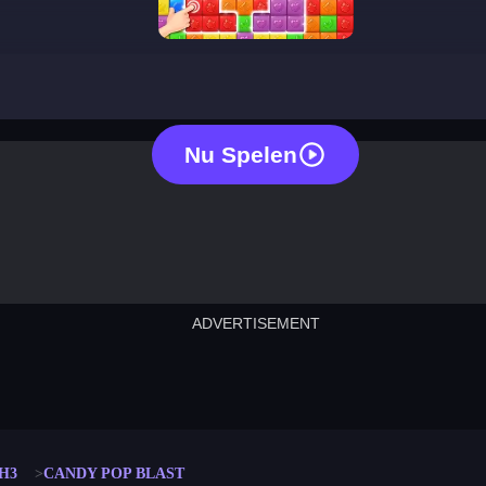
candy pop blast
Nu Spelen
ADVERTISEMENT
cut the rope
neon tower
crown g
lict
subway surfers
rabbit samurai
rodeo s
H3
CANDY POP BLAST