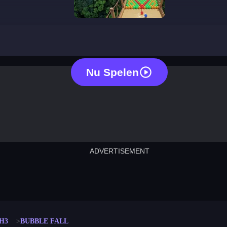
bubble fall
Nu Spelen
ADVERTISEMENT
cut the rope
neon tower
crown g
lict
subway surfers
rabbit samurai
rodeo s
H3
BUBBLE FALL