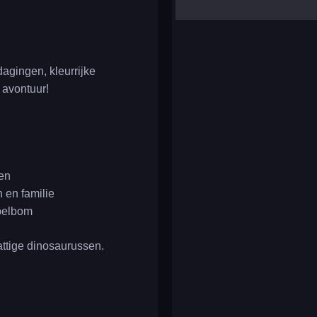
yalla ludo
reversi
klondike solitaire
agingen, kleurrijke
 avontuur!
ten
n en familie
bbelbom
ttige dinosaurussen.