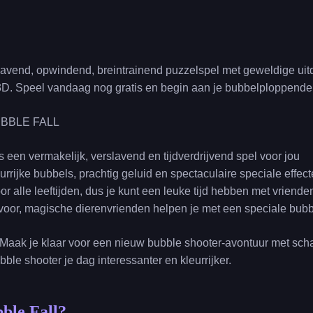
lavend, opwindend, breintrainend puzzelspel met geweldige uitd
 3D. Speel vandaag nog gratis en begin aan je bubbelploppende
BBLE FALL
s een vermakelijk, verslavend en tijdverdrijvend spel voor jou
urrijke bubbels, prachtig geluid en spectaculaire speciale effec
oor alle leeftijden, dus je kunt een leuke tijd hebben met vriende
en voor, magische dierenvrienden helpen je met een speciale bu
Maak je klaar voor een nieuw bubble shooter-avontuur met scha
ble shooter je dag interessanter en kleurrijker.
bble Fall?