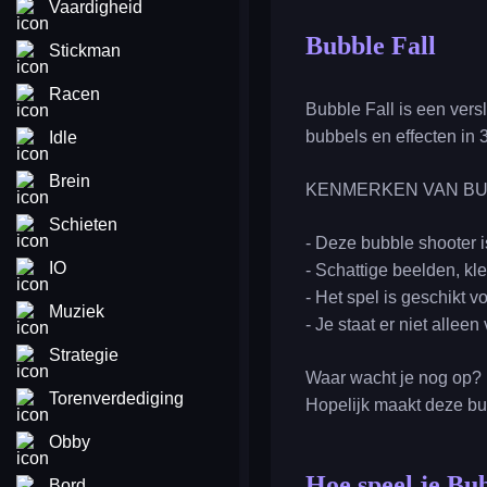
Vaardigheid
Bubble Fall
Stickman
Racen
Bubble Fall is een vers
bubbels en effecten in
Idle
Brein
KENMERKEN VAN BU
Schieten
- Deze bubble shooter i
IO
- Schattige beelden, kle
- Het spel is geschikt v
Muziek
- Je staat er niet alle
Strategie
Waar wacht je nog op? 
Torenverdediging
Hopelijk maakt deze bub
Obby
Hoe speel je Bu
Bord