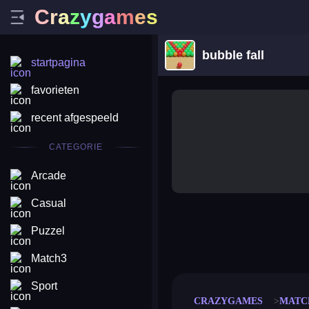
C
r
a
z
y
g
a
m
e
s
bubble fall
startpagina
favorieten
recent afgespeeld
CATEGORIE
Arcade
Casual
Puzzel
merge coin
fat to fit
stack defence
craft conf
Match3
Sport
CRAZYGAMES
MATC