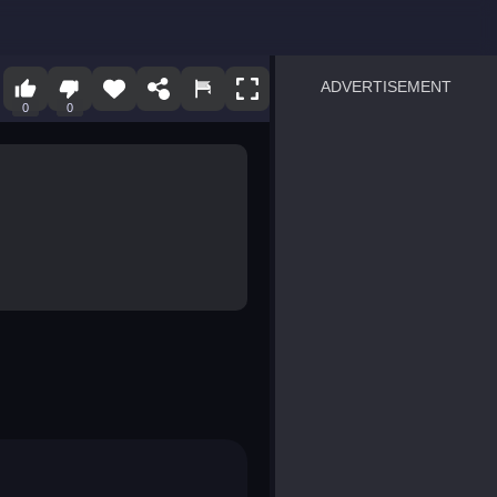
ADVERTISEMENT
0
0
sprunki
Blocky Blast!
smash it
notice the difference
temple run 2
spot the differences
silly sky
pirate heroes sea battles
market sort
super match find all pairs
roper
sausage flip
save the fish
zombie hunter survival
shape shifting race
nuts and bolts screw puzzl
8 ball billiards classic
ball racing 3d
block puzzle adventure
blumgi slime
breakoid
bricks breaker
bubble pop! puzzle game 
conquer us
uard
zombie plague
craft conflict
tampede
basket blitz
triple goods sort
bubble fall
tower bubble
pop jewels
pop the towers
candy pop blast
tiles hop
smash colors
dancing road
master chess