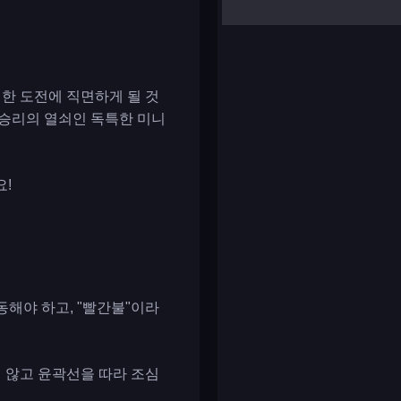
yalla ludo
reversi
klondike solitaire
험한 도전에 직면하게 될 것
가 승리의 열쇠인 독특한 미니
요!
이동해야 하고, "빨간불"이라
수지 않고 윤곽선을 따라 조심