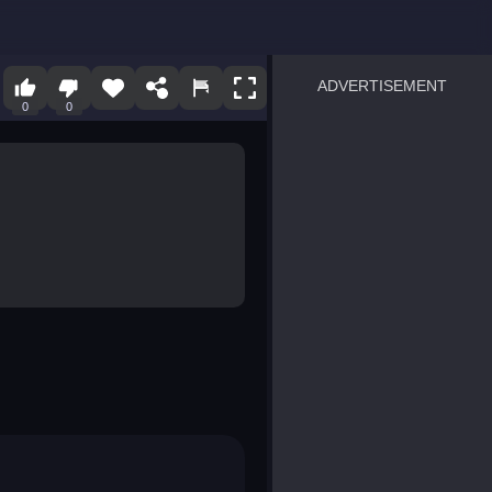
ADVERTISEMENT
0
0
sprunki
Blocky Blast!
smash it
notice the difference
temple run 2
spot the differences
silly sky
pirate heroes sea battles
market sort
super match find all pairs
roper
sausage flip
save the fish
zombie hunter survival
shape shifting race
nuts and bolts screw puzzl
8 ball billiards classic
ball racing 3d
block puzzle adventure
blumgi slime
breakoid
bricks breaker
bubble pop! puzzle game 
conquer us
uard
zombie plague
craft conflict
tampede
basket blitz
triple goods sort
bubble fall
tower bubble
pop jewels
pop the towers
candy pop blast
tiles hop
smash colors
dancing road
master chess