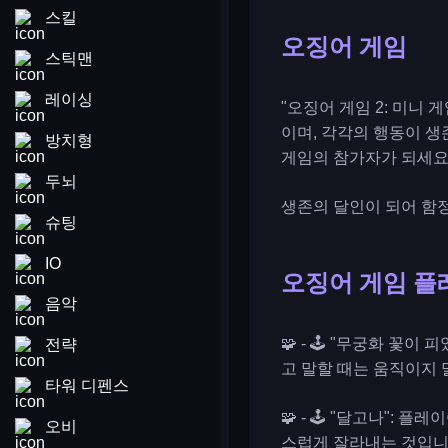
스킬
오징어 게임
스틱맨
레이싱
"오징어 게임 2: 미니
이며, 각각의 행동이 생
방치형
게임의 참가자가 되세요
두뇌
생존의 달인이 되어 함정
슈팅
IO
오징어 게임 플
음악
🧩 - 🕹️ "무궁화 
전략
고 말할 때는 움직이지 
타워 디펜스
🧩 - 🕹️ "달고나"
오비
스럽게 잘라내는 것입니