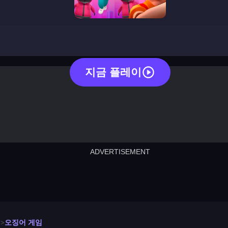
squid game
지금 플레이
ADVERTISEMENT
cut the rope
neon tower
crown g
lict
subway surfers
rabbit samurai
rodeo s
오징어 게임