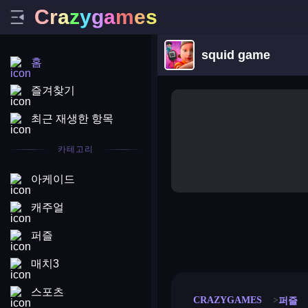
C
r
a
z
y
g
a
m
e
s
squid game
홈
즐겨찾기
최근 재생한 항목
카테고리
아케이드
캐주얼
퍼즐
merge coin
fat to fit
stack defence
craft conf
매치3
스포츠
CRAZYGAMES
퍼즐