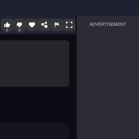
ADVERTISEMENT
0
0
sprunki
Blocky Blast!
smash it
notice the difference
temple run 2
spot the differences
silly sky
pirate heroes sea battles
market sort
super match find all pairs
roper
sausage flip
save the fish
zombie hunter survival
shape shifting race
nuts and bolts screw puzzl
8 ball billiards classic
ball racing 3d
block puzzle adventure
blumgi slime
breakoid
bricks breaker
bubble pop! puzzle game 
conquer us
uard
zombie plague
craft conflict
tampede
basket blitz
triple goods sort
bubble fall
tower bubble
pop jewels
pop the towers
candy pop blast
tiles hop
smash colors
dancing road
master chess