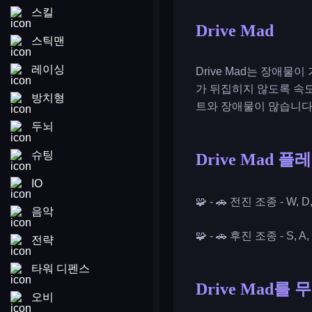
스킬
Drive Mad
스틱맨
레이싱
Drive Mad는 장애
가 뒤집히지 않도록 속도
방치형
트와 장애물이 많습니다. 
두뇌
슈팅
Drive Mad 
IO
🧩 - 🚗 전진 조종 - 
음악
🧩 - 🚗 후진 조종 - S
전략
타워 디펜스
Drive Mad
오비