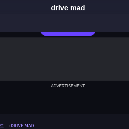
drive mad
지금 플레이
ADVERTISEMENT
cut the rope
neon tower
crown g
lict
subway surfers
rabbit samurai
rodeo s
DRIVE MAD
드