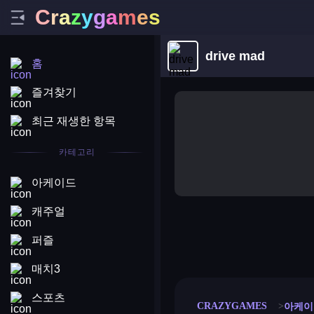
C
r
a
z
y
g
a
m
e
s
drive mad
홈
즐겨찾기
최근 재생한 항목
카테고리
아케이드
캐주얼
퍼즐
merge coin
fat to fit
stack defence
craft conf
매치3
스포츠
CRAZYGAMES
아케이