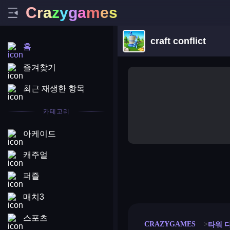
C
r
a
z
y
g
a
m
e
s
craft conflict
홈
즐겨찾기
최근 재생한 항목
카테고리
아케이드
캐주얼
퍼즐
merge coin
fat to fit
stack defence
craft conf
매치3
스포츠
CRAZYGAMES
타워 