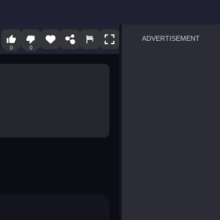
ADVERTISEMENT
0
0
sprunki
Blocky Blast!
smash it
notice the difference
temple run 2
spot the differences
silly sky
pirate heroes sea battles
market sort
super match find all pairs
roper
sausage flip
save the fish
zombie hunter survival
shape shifting race
nuts and bolts screw puzzl
8 ball billiards classic
ball racing 3d
block puzzle adventure
blumgi slime
breakoid
bricks breaker
bubble pop! puzzle game 
conquer us
uard
zombie plague
craft conflict
tampede
basket blitz
triple goods sort
bubble fall
tower bubble
pop jewels
pop the towers
candy pop blast
tiles hop
smash colors
dancing road
master chess