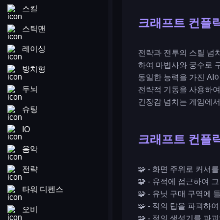
스킬
크래프트 컨플
스틱맨
레이싱
전략과 전투의 스릴 넘치
하여 마법사와 궁수로 구
방치형
동일한 능력을 가진 AI
두뇌
전략적 기동을 사용하여
긴장감 넘치는 게임에서
슈팅
IO
크래프트 컨플
음악
전략
🧩 - 화면 주위로 커
🧩 - 유적에 접근하여 
타워 디펜스
🧩 - 유닛 구매 구역에
🧩 - 적의 탑을 파괴
오비
🧩 - 적의 생성기를 