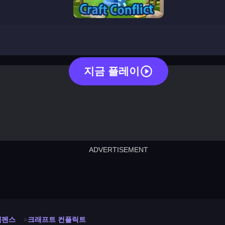
craft conflict
지금 플레이
ADVERTISEMENT
cut the rope
neon tower
crown g
lict
subway surfers
rabbit samurai
rodeo s
디펜스
크래프트 컨플릭트