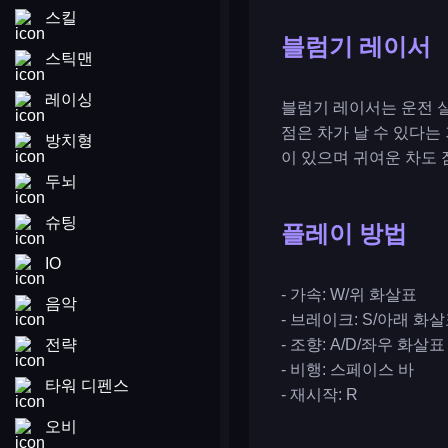
스킬
블럼기 레이서
스틱맨
레이싱
블럼기 레이서는 운전 
점은 차가 날 수 있다는
방치형
이 있으며 귀여운 차도 
두뇌
슈팅
플레이 방법
IO
- 가속: W/위 화살표
음악
- 브레이크: S/아래 화
전략
- 조향: A/D/좌우 화살표
- 비행: 스페이스 바
타워 디펜스
- 재시작: R
오비