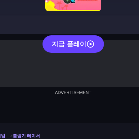
blumgi racers
지금 플레이
ADVERTISEMENT
cut the rope
neon tower
crown g
lict
subway surfers
rabbit samurai
rodeo s
게임
블럼기 레이서