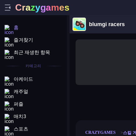
C
r
a
z
y
g
a
m
e
s
blumgi racers
홈
즐겨찾기
최근 재생한 항목
카테고리
아케이드
캐주얼
퍼즐
merge coin
fat to fit
stack defence
craft conf
매치3
스포츠
CRAZYGAMES
스킬 