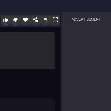
ADVERTISEMENT
0
0
sprunki
Blocky Blast!
smash it
notice the difference
temple run 2
spot the differences
silly sky
pirate heroes sea battles
market sort
super match find all pairs
roper
sausage flip
save the fish
zombie hunter survival
shape shifting race
nuts and bolts screw puzzl
8 ball billiards classic
ball racing 3d
block puzzle adventure
blumgi slime
breakoid
bricks breaker
bubble pop! puzzle game 
conquer us
uard
zombie plague
craft conflict
tampede
basket blitz
triple goods sort
bubble fall
tower bubble
pop jewels
pop the towers
candy pop blast
tiles hop
smash colors
dancing road
master chess