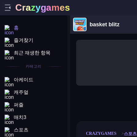
C
r
a
z
y
g
a
m
e
s
basket blitz
홈
즐겨찾기
최근 재생한 항목
카테고리
아케이드
캐주얼
퍼즐
merge coin
fat to fit
stack defence
craft conf
매치3
스포츠
CRAZYGAMES
스포츠