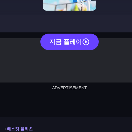
basket blitz
지금 플레이
ADVERTISEMENT
cut the rope
neon tower
crown g
lict
subway surfers
rabbit samurai
rodeo s
배스킷 블리츠