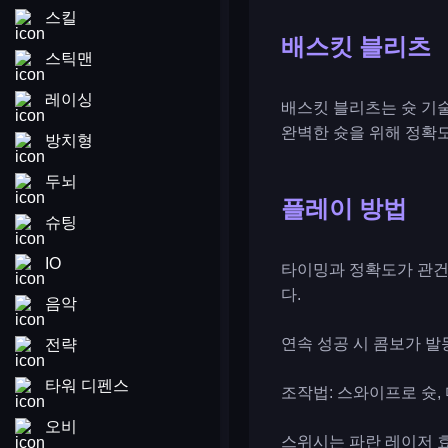
스킬
배스킷 블리츠
스틱맨
레이싱
배스킷 블리츠는 슛 기
완벽한 슛을 위해 정확
방치형
두뇌
플레이 방법
슈팅
IO
타이밍과 정확도가 관건입
다.
음악
연속 성공 시 콤보가 발
전략
타워 디펜스
조작법: 스와이프로 슛,
오비
스위시는 파란 레이저 