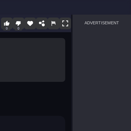
ADVERTISEMENT
0
0
sprunki
Blocky Blast!
smash it
notice the difference
temple run 2
spot the differences
silly sky
pirate heroes sea battles
market sort
super match find all pairs
roper
sausage flip
save the fish
zombie hunter survival
shape shifting race
nuts and bolts screw puzzl
8 ball billiards classic
ball racing 3d
block puzzle adventure
blumgi slime
breakoid
bricks breaker
bubble pop! puzzle game 
conquer us
uard
zombie plague
craft conflict
tampede
basket blitz
triple goods sort
bubble fall
tower bubble
pop jewels
pop the towers
candy pop blast
tiles hop
smash colors
dancing road
master chess