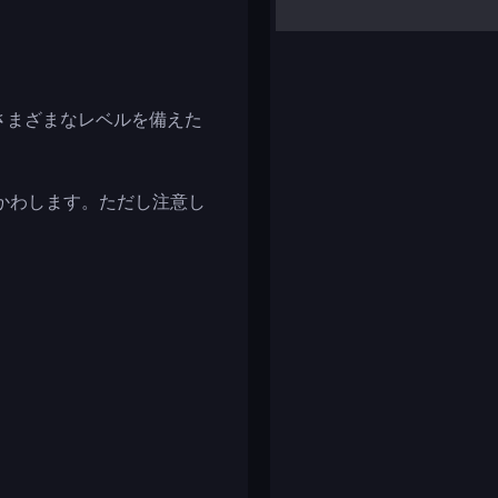
yalla ludo
reversi
klondike solitaire
さまざまなレベルを備えた
かわします。ただし注意し