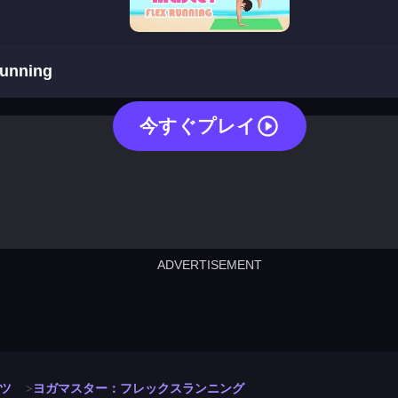
yoga master flex running
running
今すぐプレイ
ADVERTISEMENT
cut the rope
neon tower
crown g
lict
subway surfers
rabbit samurai
rodeo s
ツ
ヨガマスター：フレックスランニング