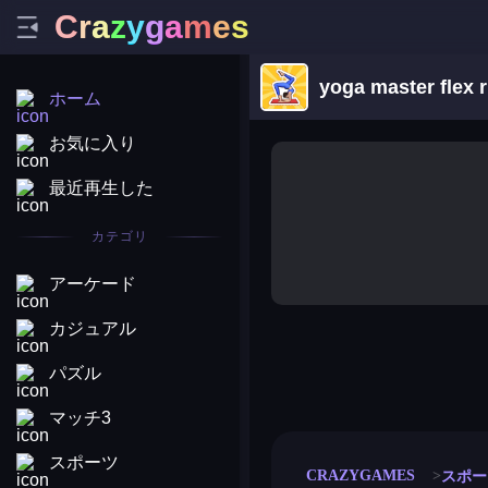
C
r
a
z
y
g
a
m
e
s
yoga master flex 
ホーム
お気に入り
最近再生した
カテゴリ
アーケード
カジュアル
パズル
merge coin
fat to fit
stack defence
craft conf
マッチ3
スポーツ
CRAZYGAMES
スポー