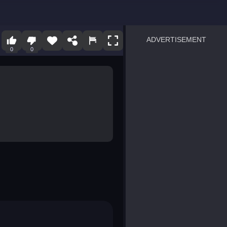
ADVERTISEMENT
0
0
sprunki
Blocky Blast!
smash it
notice the difference
temple run 2
spot the differences
silly sky
pirate heroes sea battles
market sort
super match find all pairs
roper
sausage flip
save the fish
zombie hunter survival
shape shifting race
nuts and bolts screw puzzl
8 ball billiards classic
ball racing 3d
block puzzle adventure
blumgi slime
breakoid
bricks breaker
bubble pop! puzzle game 
conquer us
uard
zombie plague
craft conflict
tampede
basket blitz
triple goods sort
bubble fall
tower bubble
pop jewels
pop the towers
candy pop blast
tiles hop
smash colors
dancing road
master chess