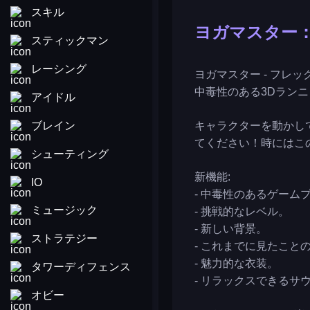
スキル
ヨガマスター
スティックマン
レーシング
ヨガマスター - フ
中毒性のある3Dラン
アイドル
ブレイン
キャラクターを動かし
てください！時にはこ
シューティング
新機能:
IO
- 中毒性のあるゲーム
ミュージック
- 挑戦的なレベル。
- 新しい背景。
ストラテジー
- これまでに見たこと
- 魅力的な衣装。
タワーディフェンス
- リラックスできるサ
オビー