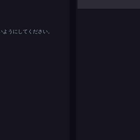
yalla ludo
reversi
klondike solitaire
いようにしてください。