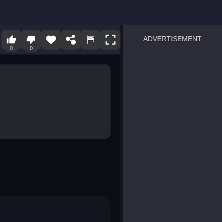
ADVERTISEMENT
0
0
sprunki
Blocky Blast!
smash it
notice the difference
temple run 2
spot the differences
silly sky
pirate heroes sea battles
market sort
super match find all pairs
roper
sausage flip
save the fish
zombie hunter survival
shape shifting race
nuts and bolts screw puzzl
8 ball billiards classic
ball racing 3d
block puzzle adventure
blumgi slime
breakoid
bricks breaker
bubble pop! puzzle game 
conquer us
uard
zombie plague
craft conflict
tampede
basket blitz
triple goods sort
bubble fall
tower bubble
pop jewels
pop the towers
candy pop blast
tiles hop
smash colors
dancing road
master chess