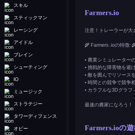
スキル
Farmers.io
スティックマン
レーシング
注意！トレーラーが大
アイドル
🌾 Farmers .ioの特徴: 
ブレイン
• 農業シミュレータ
シューティング
• 挑戦的な障害物を
• 敵を囲んでリソース
IO
• 時間との競争で競争
• カラフルな3Dグラ
ミュージック
ストラテジー
最速の農家になろう！
タワーディフェンス
Farmers.ioの
オビー