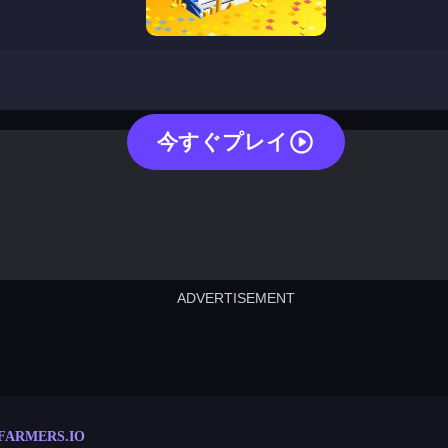
farmers io
今すぐプレイ
ADVERTISEMENT
cut the rope
neon tower
crown g
lict
subway surfers
rabbit samurai
rodeo s
FARMERS.IO