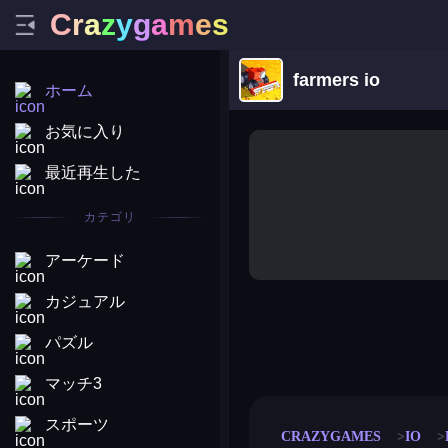
C
r
a
z
y
g
a
m
e
s
farmers io
ホーム
お気に入り
最近再生した
カテゴリ
アーケード
カジュアル
パズル
merge coin
fat to fit
stack defence
craft conf
マッチ3
スポーツ
CRAZYGAMES
IO