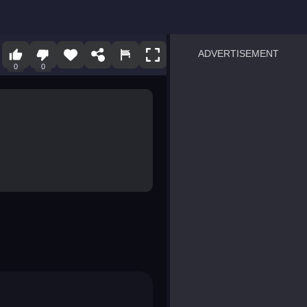
ADVERTISEMENT
0
0
sprunki
Blocky Blast!
smash it
notice the difference
temple run 2
spot the differences
silly sky
pirate heroes sea battles
market sort
super match find all pairs
roper
sausage flip
save the fish
zombie hunter survival
shape shifting race
nuts and bolts screw puzzl
8 ball billiards classic
ball racing 3d
block puzzle adventure
blumgi slime
breakoid
bricks breaker
bubble pop! puzzle game 
conquer us
uard
zombie plague
craft conflict
tampede
basket blitz
triple goods sort
bubble fall
tower bubble
pop jewels
pop the towers
candy pop blast
tiles hop
smash colors
dancing road
master chess