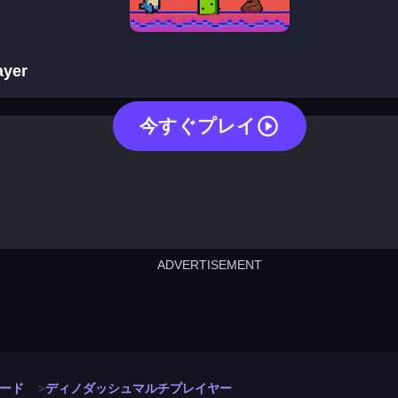
dino dash multiplayer
ayer
今すぐプレイ
ADVERTISEMENT
cut the rope
neon tower
crown g
lict
subway surfers
rabbit samurai
rodeo s
ード
ディノダッシュマルチプレイヤー