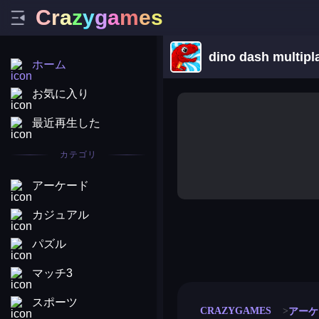
C
r
a
z
y
g
a
m
e
s
dino dash multipl
ホーム
お気に入り
最近再生した
カテゴリ
アーケード
カジュアル
パズル
merge coin
fat to fit
stack defence
craft conf
マッチ3
スポーツ
CRAZYGAMES
アーケ