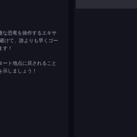
yalla ludo
reversi
klondike solitaire
捷な恐竜を操作するエキサ
を避けて、誰よりも早くゴー
ます！
タート地点に戻されること
を示しましょう！