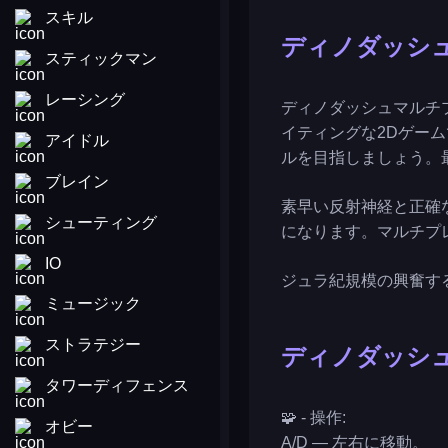
スキル
ディノダッシ
スティックマン
レーシング
ディノダッシュマルチ
イティングな2Dゲー
アイドル
ルを目指しましょう。
ブレイン
素早い反射神経と正確
シューティング
になります。マルチプ
IO
ジュラ紀規模の興奮する
ミュージック
ストラテジー
ディノダッシ
タワーディフェンス
🧩 - 操作:
オビー
A/D — 左右に移動。