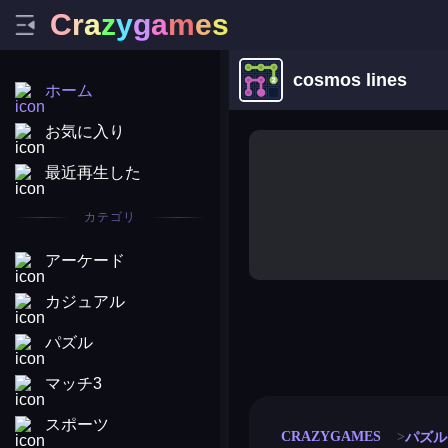
C
r
a
z
y
g
a
m
e
s
cosmos lines
ホーム
お気に入り
最近再生した
カテゴリ
アーケード
カジュアル
パズル
merge coin
fat to fit
stack defence
craft conf
マッチ3
スポーツ
CRAZYGAMES
パズル