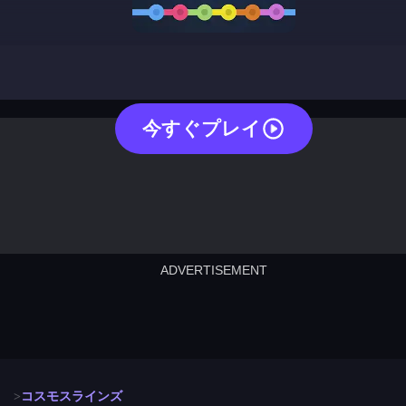
cosmos lines
今すぐプレイ
ADVERTISEMENT
cut the rope
neon tower
crown g
lict
subway surfers
rabbit samurai
rodeo s
コスモスラインズ