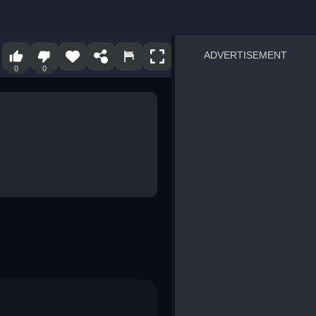
ADVERTISEMENT
0
0
sprunki
Blocky Blast!
smash it
notice the difference
temple run 2
spot the differences
silly sky
pirate heroes sea battles
market sort
super match find all pairs
roper
sausage flip
save the fish
zombie hunter survival
shape shifting race
nuts and bolts screw puzzl
8 ball billiards classic
ball racing 3d
block puzzle adventure
blumgi slime
breakoid
bricks breaker
bubble pop! puzzle game 
conquer us
uard
zombie plague
craft conflict
tampede
basket blitz
triple goods sort
bubble fall
tower bubble
pop jewels
pop the towers
candy pop blast
tiles hop
smash colors
dancing road
master chess