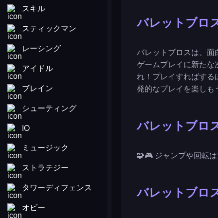
スキル
バレットブロ
スティックマン
レーシング
バレットブロスは、面
ゲームプレイに新たな
アイドル
れ！プレイすればする
ブレイン
発的なプレイを楽しも
シューティング
バレットブロ
IO
ミュージック
🧩🎮 ジャンプや回
ストラテジー
タワーディフェンス
バレットブロ
オビー