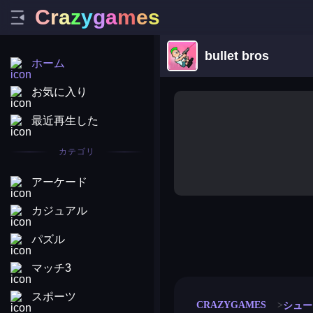
C
r
a
z
y
g
a
m
e
s
bullet bros
ホーム
お気に入り
最近再生した
カテゴリ
アーケード
カジュアル
パズル
merge coin
fat to fit
stack defence
craft conf
マッチ3
スポーツ
CRAZYGAMES
シュー