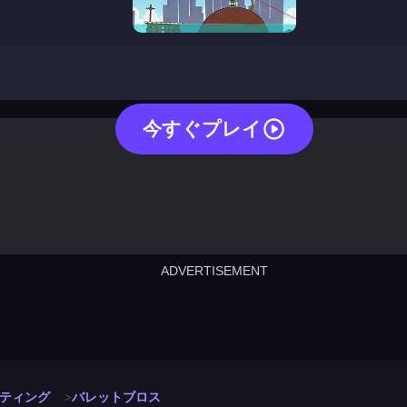
bullet bros
今すぐプレイ
ADVERTISEMENT
cut the rope
neon tower
crown g
lict
subway surfers
rabbit samurai
rodeo s
ティング
バレットブロス