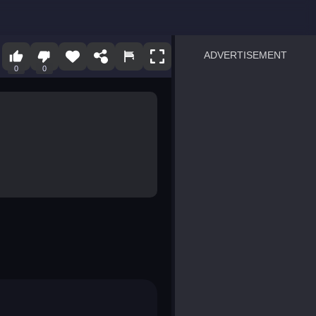
ADVERTISEMENT
0
0
sprunki
Blocky Blast!
smash it
notice the difference
temple run 2
spot the differences
silly sky
pirate heroes sea battles
market sort
super match find all pairs
roper
sausage flip
save the fish
zombie hunter survival
shape shifting race
nuts and bolts screw puzzl
8 ball billiards classic
ball racing 3d
block puzzle adventure
blumgi slime
breakoid
bricks breaker
bubble pop! puzzle game 
conquer us
uard
zombie plague
craft conflict
tampede
basket blitz
triple goods sort
bubble fall
tower bubble
pop jewels
pop the towers
candy pop blast
tiles hop
smash colors
dancing road
master chess