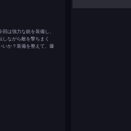
yalla ludo
reversi
klondike solitaire
今回は強力な銃を装備し、
転しながら敵を撃ちまく
いいか？装備を整えて、爆