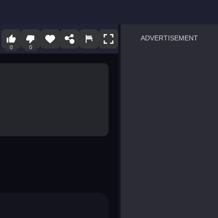
ADVERTISEMENT
0
0
sprunki
Blocky Blast!
smash it
notice the difference
temple run 2
spot the differences
silly sky
pirate heroes sea battles
market sort
super match find all pairs
roper
sausage flip
save the fish
zombie hunter survival
shape shifting race
nuts and bolts screw puzzl
8 ball billiards classic
ball racing 3d
block puzzle adventure
blumgi slime
breakoid
bricks breaker
bubble pop! puzzle game 
conquer us
uard
zombie plague
craft conflict
tampede
basket blitz
triple goods sort
bubble fall
tower bubble
pop jewels
pop the towers
candy pop blast
tiles hop
smash colors
dancing road
master chess