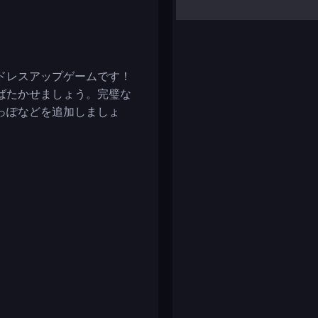
yalla ludo
reversi
klondike solitaire
ドレスアップゲームです！
ばたかせましょう。完璧な
っぽなどを追加しましょ