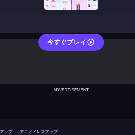
anime dress up
今すぐプレイ
ADVERTISEMENT
cut the rope
neon tower
crown g
lict
subway surfers
rabbit samurai
rodeo s
アップ
アニメドレスアップ