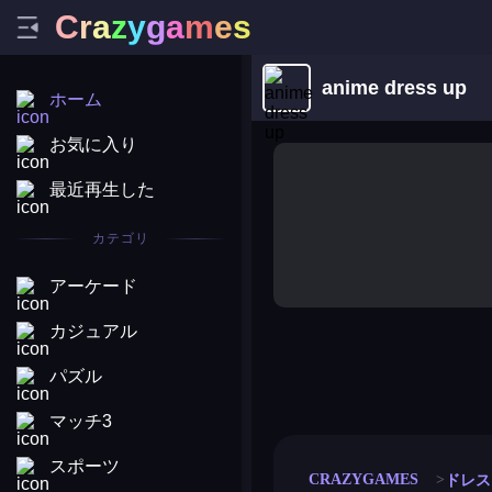
C
r
a
z
y
g
a
m
e
s
anime dress up
ホーム
お気に入り
最近再生した
カテゴリ
アーケード
カジュアル
パズル
merge coin
fat to fit
stack defence
craft conf
マッチ3
スポーツ
CRAZYGAMES
ドレス