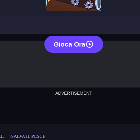
rescue the fish
Gioca Ora
ADVERTISEMENT
cut the rope
neon tower
crown g
lict
subway surfers
rabbit samurai
rodeo s
LE
SALVA IL PESCE