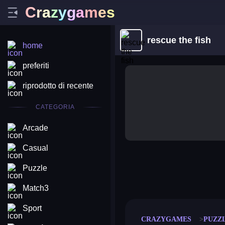
C
r
a
z
y
g
a
m
e
s
rescue the fish
home
preferiti
riprodotto di recente
CATEGORIA
Arcade
Casual
Puzzle
merge coin
fat to fit
stack defence
craft conf
Match3
Sport
CRAZYGAMES
PUZZ