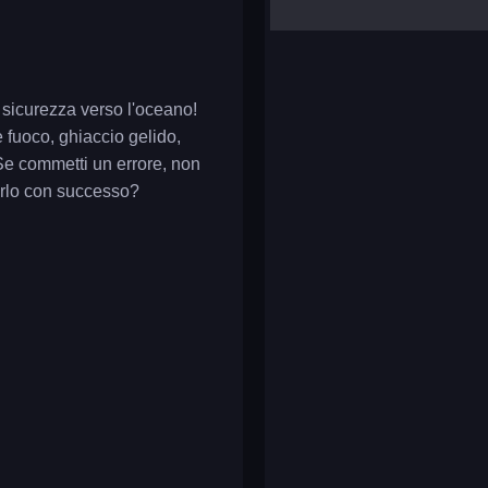
yalla ludo
reversi
klondike solitaire
 sicurezza verso l'oceano!
e fuoco, ghiaccio gelido,
 Se commetti un errore, non
rarlo con successo?