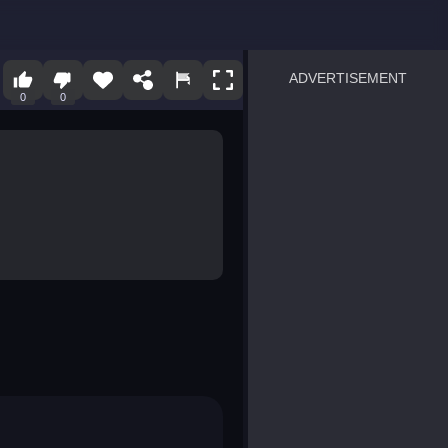
ADVERTISEMENT
0
0
sprunki
Blocky Blast!
smash it
notice the difference
temple run 2
spot the differences
silly sky
pirate heroes sea battles
market sort
super match find all pairs
roper
sausage flip
save the fish
zombie hunter survival
shape shifting race
nuts and bolts screw puzzl
8 ball billiards classic
ball racing 3d
block puzzle adventure
blumgi slime
breakoid
bricks breaker
bubble pop! puzzle game 
conquer us
uard
zombie plague
craft conflict
tampede
basket blitz
triple goods sort
bubble fall
tower bubble
pop jewels
pop the towers
candy pop blast
tiles hop
smash colors
dancing road
master chess