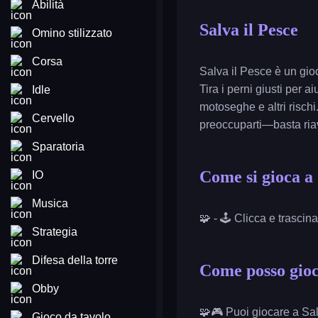
Abilità
Salva il Pesce
Omino stilizzato
Corsa
Salva il Pesce è un gio
Tira i perni giusti per 
Idle
motoseghe e altri rischi
Cervello
preoccuparti—basta riavv
Sparatoria
Come si gioca a 
IO
Musica
🧩 - 🕹️ Clicca e trascina
Strategia
Difesa della torre
Come posso gioc
Obby
🧩🎮 Puoi giocare a Sa
Gioco da tavolo