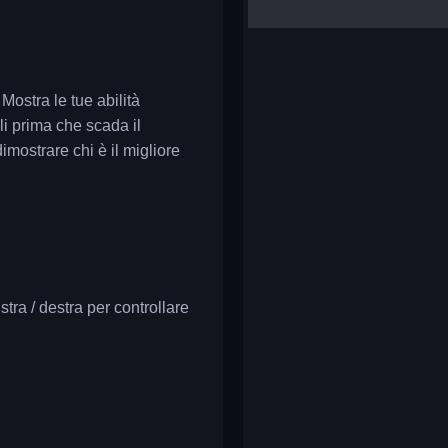
yalla ludo
reversi
klondike solitaire
Mostra le tue abilità
li prima che scada il
dimostrare chi è il migliore
stra / destra per controllare