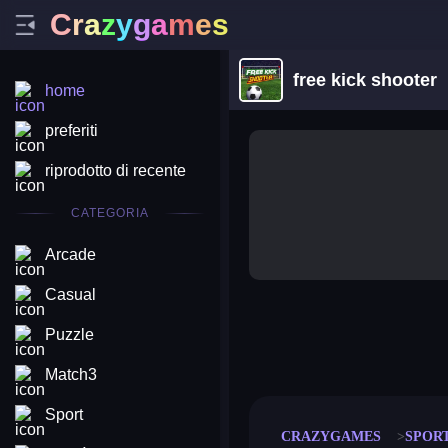
C
r
a
z
y
g
a
m
e
s
free kick shooter
home
preferiti
riprodotto di recente
CATEGORIA
Arcade
Casual
Puzzle
merge coin
fat to fit
stack defence
craft conf
Match3
Sport
CRAZYGAMES
SPOR