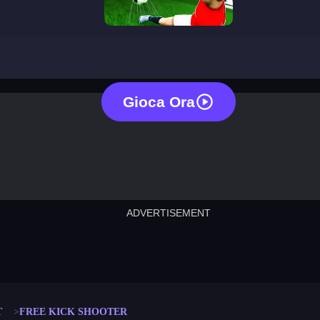
free kick shooter
Gioca Ora
ADVERTISEMENT
cut the rope
neon tower
crown g
lict
subway surfers
rabbit samurai
rodeo s
T
FREE KICK SHOOTER