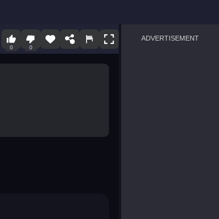
ADVERTISEMENT
0
0
sprunki
Blocky Blast!
smash it
notice the difference
temple run 2
spot the differences
silly sky
pirate heroes sea battles
market sort
super match find all pairs
roper
sausage flip
save the fish
zombie hunter survival
shape shifting race
nuts and bolts screw puzzl
8 ball billiards classic
ball racing 3d
block puzzle adventure
blumgi slime
breakoid
bricks breaker
bubble pop! puzzle game 
conquer us
uard
zombie plague
craft conflict
tampede
basket blitz
triple goods sort
bubble fall
tower bubble
pop jewels
pop the towers
candy pop blast
tiles hop
smash colors
dancing road
master chess