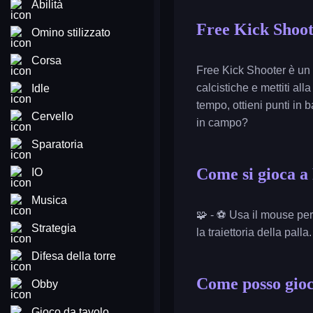
Abilità
Free Kick Shoo
Omino stilizzato
Corsa
Free Kick Shooter è un g
calcistiche e mettiti al
Idle
tempo, ottieni punti in b
Cervello
in campo?
Sparatoria
Come si gioca a
IO
Musica
🧩 - ⚽ Usa il mouse per s
Strategia
la traiettoria della palla.
Difesa della torre
Come posso gioc
Obby
Gioco da tavolo