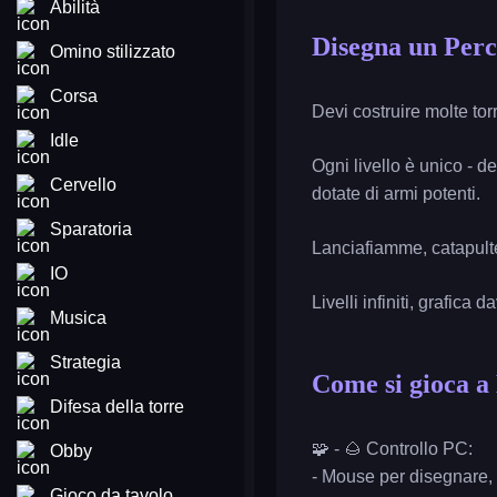
Abilità
Disegna un Perc
Omino stilizzato
Corsa
Devi costruire molte torri
Idle
Ogni livello è unico - d
Cervello
dotate di armi potenti.
Sparatoria
Lanciafiamme, catapulte,
IO
Livelli infiniti, grafica
Musica
Strategia
Come si gioca a
Difesa della torre
🧩 - 🌰 Controllo PC:
Obby
- Mouse per disegnare, n
Gioco da tavolo