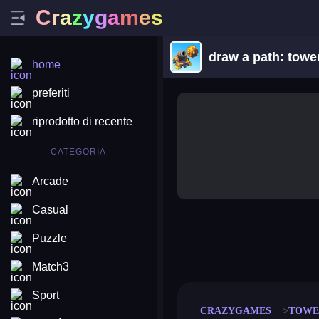
C
r
a
z
y
g
a
m
e
s
draw a path: towe
home
preferiti
riprodotto di recente
CATEGORIA
Arcade
Casual
Puzzle
merge coin
fat to fit
stack defence
craft conf
Match3
Sport
CRAZYGAMES
TOWE