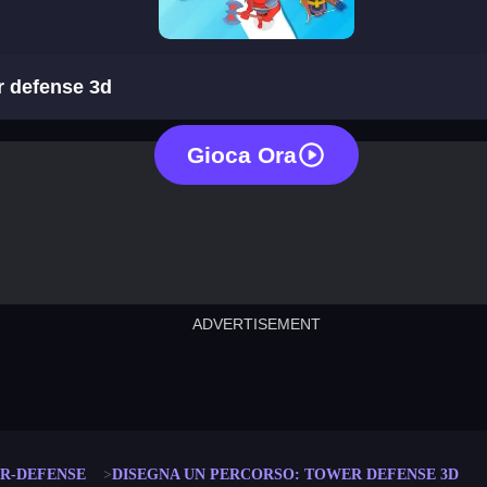
draw a path: tower defense 3d
r defense 3d
Gioca Ora
ADVERTISEMENT
cut the rope
neon tower
crown g
lict
subway surfers
rabbit samurai
rodeo s
R-DEFENSE
DISEGNA UN PERCORSO: TOWER DEFENSE 3D