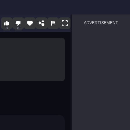
ADVERTISEMENT
0
0
sprunki
Blocky Blast!
smash it
notice the difference
temple run 2
spot the differences
silly sky
pirate heroes sea battles
market sort
super match find all pairs
roper
sausage flip
save the fish
zombie hunter survival
shape shifting race
nuts and bolts screw puzzl
8 ball billiards classic
ball racing 3d
block puzzle adventure
blumgi slime
breakoid
bricks breaker
bubble pop! puzzle game 
conquer us
uard
zombie plague
craft conflict
tampede
basket blitz
triple goods sort
bubble fall
tower bubble
pop jewels
pop the towers
candy pop blast
tiles hop
smash colors
dancing road
master chess