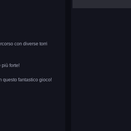
yalla ludo
reversi
klondike solitaire
rcorso con diverse torri
 più forte!
 in questo fantastico gioco!