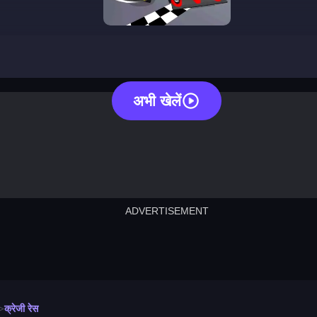
crazy race
अभी खेलें
ADVERTISEMENT
cut the rope
neon tower
crown g
lict
subway surfers
rabbit samurai
rodeo s
क्रेजी रेस