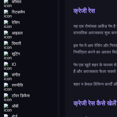
कौशल
क्रेजी रेस
स्टिकमैन
रेसिंग
यह एक रोमांचक आर्केड गेम है 
वास्तविक अराजकता शुरू करन
आइडल
दिमाग़ी
इस गेम में आप रेसिंग और निरं
नियंत्रित करने का अवसर मि
शूटिंग
IO
गेम एक खुले शहर के माध्यम स
हैं और अराजकता फैला सकते है
संगीत
शहर न केवल विभिन्न कार्यों और
रणनीति
टॉवर डिफेंस
क्रेजी रेस कैसे खेले
ऑबी
बोर्ड