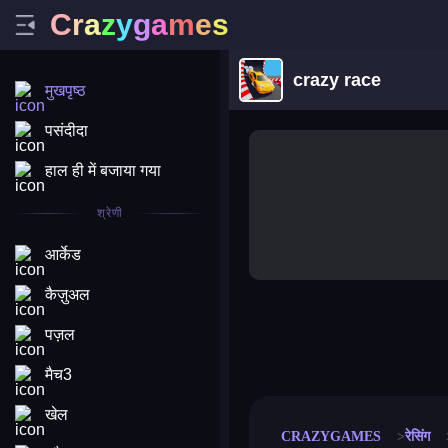
C
r
a
z
y
g
a
m
e
s
crazy race
मुखपृष्ठ
पसंदीदा
हाल ही में बजाया गया
श्रेणी
आर्केड
कैज़ुअल
पज़ल
merge coin
fat to fit
stack defence
craft conf
मैच3
खेल
CRAZYGAMES
रेसिंग