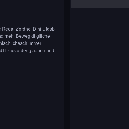
yalla ludo
reversi
klondike solitaire
de Regal z'ordne! Dini Ufgab
und meh! Beweg di gliiche
schisch, chasch immer
 d'Herusforderig aaneh und