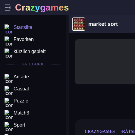
C
r
a
z
y
g
a
m
e
s
market sort
Startsiite
Favoriten
kürzlich gspielt
KATEGORIE
Arcade
Casual
Puzzle
merge coin
fat to fit
stack defence
craft conf
Match3
Sport
CRAZYGAMES
RÄTS