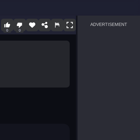
ADVERTISEMENT
0
0
sprunki
Blocky Blast!
smash it
notice the difference
temple run 2
spot the differences
silly sky
pirate heroes sea battles
market sort
super match find all pairs
roper
sausage flip
save the fish
zombie hunter survival
shape shifting race
nuts and bolts screw puzzl
8 ball billiards classic
ball racing 3d
block puzzle adventure
blumgi slime
breakoid
bricks breaker
bubble pop! puzzle game 
conquer us
uard
zombie plague
craft conflict
tampede
basket blitz
triple goods sort
bubble fall
tower bubble
pop jewels
pop the towers
candy pop blast
tiles hop
smash colors
dancing road
master chess