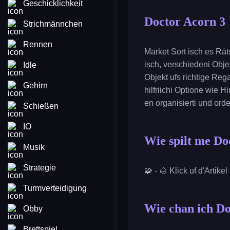
Geschicklichkeit
Doctor Acorn 3
Strichmännchen
Rennen
Market Sort isch es Räts
isch, verschiedeni Obje
Idle
Objekt ufs richtige Reg
Gehirn
hilfriichi Optione wie 
en organisierti und orde
Schießen
IO
Wie spilt me Do
Musik
Strategie
🧩 - 🌰 Klick uf d'Artik
Turmverteidigung
Wie chan ich Do
Obby
Brettspiel