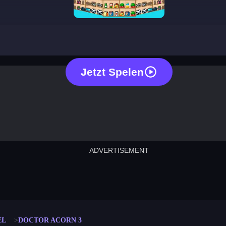
market sort
Jetzt Spelen
ADVERTISEMENT
cut the rope
neon tower
crown g
lict
subway surfers
rabbit samurai
rodeo s
EL
DOCTOR ACORN 3