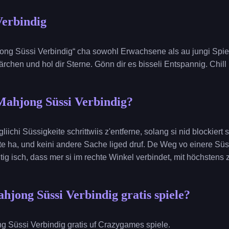
Verbindig
ong Süssi Verbindig“ cha sowohl Erwachsene als au jungi Spie
chen und hol dir Sterne. Gönn dir es bisseli Entspannig. Chill 
Mahjong Süssi Verbindig?
gliichi Süssigkeite schrittwiis z'entferne, solang si nid blockiert 
 Siite ha, und keini andere Sache liged druf. De Weg vo einere S
htig isch, dass mer si im rechte Winkel verbindet, mit höchstens 
hjong Süssi Verbindig gratis spiele?
 Süssi Verbindig gratis uf Crazygames spiele.