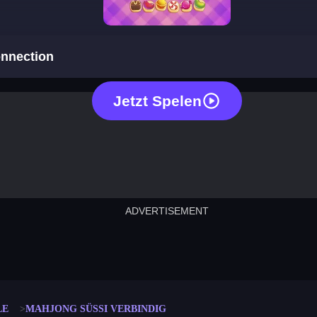
mahjong sweet connection
nnection
Jetzt Spelen
ADVERTISEMENT
cut the rope
neon tower
crown g
lict
subway surfers
rabbit samurai
rodeo s
LE
MAHJONG SÜSSI VERBINDIG