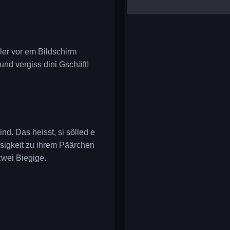
yalla ludo
reversi
klondike solitaire
ler vor em Bildschirm
und vergiss dini Gschäft!
sind. Das heisst, si sölled e
üssigkeit zu ihrem Päärchen
zwei Biegige.