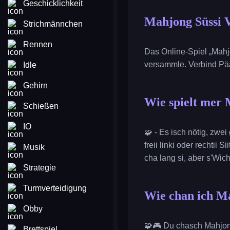
Geschicklichkeit
Mahjong Süssi 
Strichmännchen
Rennen
Das Online-Spiel „Mahj
versammle. Verbind Päär
Idle
Gehirn
Wie spielt mer 
Schießen
IO
🧩 - Es isch nötig, zwei 
freii linki oder rechtii
Musik
cha lang si, aber s'Wic
Strategie
Turmverteidigung
Wie chan ich Ma
Obby
🧩🎮 Du chasch Mahjong
Brettspiel