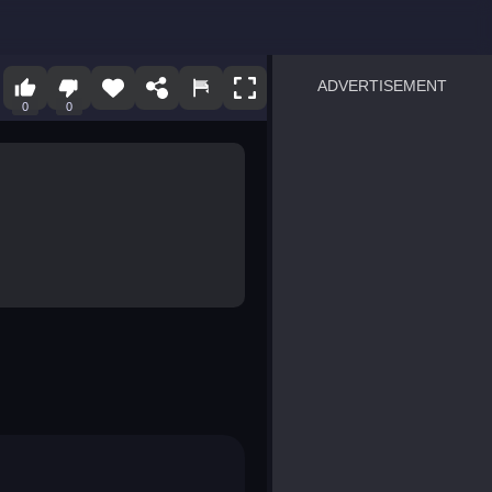
ADVERTISEMENT
0
0
sprunki
Blocky Blast!
smash it
notice the difference
temple run 2
spot the differences
silly sky
pirate heroes sea battles
market sort
super match find all pairs
roper
sausage flip
save the fish
zombie hunter survival
shape shifting race
nuts and bolts screw puzzl
8 ball billiards classic
ball racing 3d
block puzzle adventure
blumgi slime
breakoid
bricks breaker
bubble pop! puzzle game 
conquer us
uard
zombie plague
craft conflict
tampede
basket blitz
triple goods sort
bubble fall
tower bubble
pop jewels
pop the towers
candy pop blast
tiles hop
smash colors
dancing road
master chess