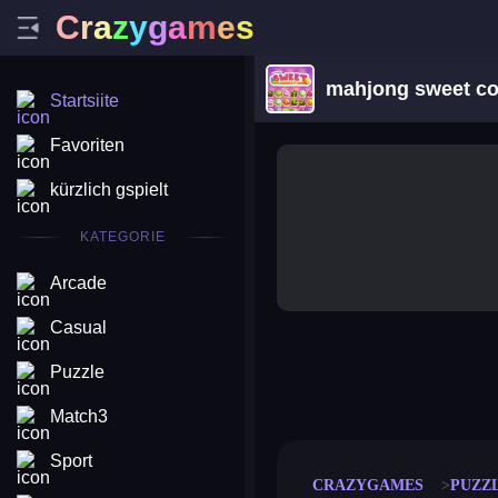
C
r
a
z
y
g
a
m
e
s
mahjong sweet co
Startsiite
Favoriten
kürzlich gspielt
KATEGORIE
Arcade
Casual
Puzzle
merge coin
fat to fit
stack defence
craft conf
Match3
Sport
CRAZYGAMES
PUZZ