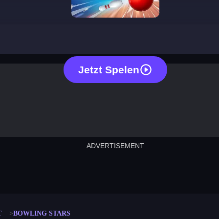
bowling stars
Jetzt Spelen
ADVERTISEMENT
cut the rope
neon tower
crown g
lict
subway surfers
rabbit samurai
rodeo s
T
BOWLING STARS