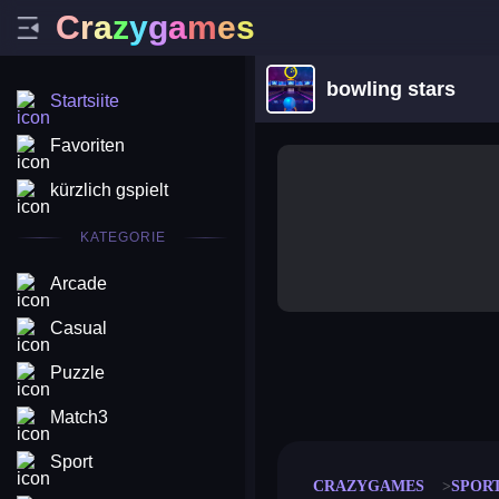
C
r
a
z
y
g
a
m
e
s
bowling stars
Startsiite
Favoriten
kürzlich gspielt
KATEGORIE
Arcade
Casual
Puzzle
merge coin
fat to fit
stack defence
craft conf
Match3
Sport
CRAZYGAMES
SPOR