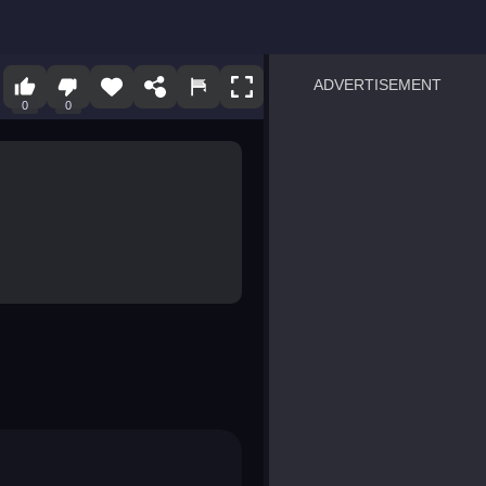
ADVERTISEMENT
0
0
sprunki
Blocky Blast!
smash it
notice the difference
temple run 2
spot the differences
silly sky
pirate heroes sea battles
market sort
super match find all pairs
roper
sausage flip
save the fish
zombie hunter survival
shape shifting race
nuts and bolts screw puzzl
8 ball billiards classic
ball racing 3d
block puzzle adventure
blumgi slime
breakoid
bricks breaker
bubble pop! puzzle game 
conquer us
uard
zombie plague
craft conflict
tampede
basket blitz
triple goods sort
bubble fall
tower bubble
pop jewels
pop the towers
candy pop blast
tiles hop
smash colors
dancing road
master chess