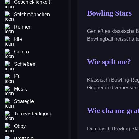
Geschicklichkeit
Bowling Stars
Strichmännchen
Rennen
Genieß es klassischs 
Bowlingbäll freizschalt
Idle
Gehirn
Wie spilt me?
Schießen
IO
Klassischi Bowling-Reg
Gegner und verbesser d
Musik
Strategie
Wie cha me grat
Turmverteidigung
Obby
Du chasch Bowling Star
Brettspiel