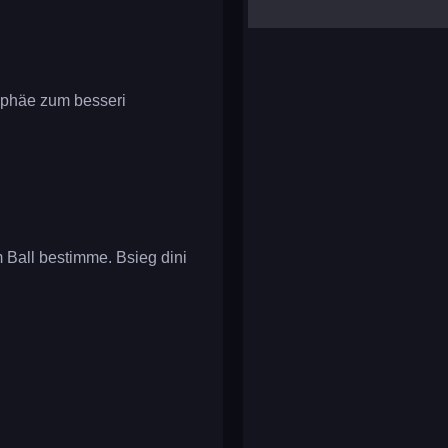
yalla ludo
reversi
klondike solitaire
ophäe zum besseri
 Ball bestimme. Bsieg dini