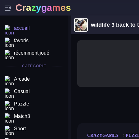
C
r
a
z
y
g
a
m
e
s
wildlife 3 back to
accueil
favoris
récemment joué
CATÉGORIE
Arcade
Casual
Puzzle
merge coin
fat to fit
stack defence
craft conf
Match3
Sport
CRAZYGAMES
PUZZ