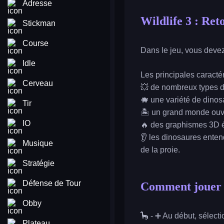
Adresse
Wildlife 3 : Re
Stickman
Course
Dans le jeu, vous deve
Idle
Les principales caractér
Cerveau
💥 de nombreux types d
🐗 une variété de dinos
Tir
🏝️ un grand monde ouv
IO
🔥 des graphismes 3D é
👂 les dinosaures enten
Musique
de la proie.
Stratégie
Défense de Tour
Comment jouer à
Obby
🦕 - ➕ Au début, sélecti
Plateau