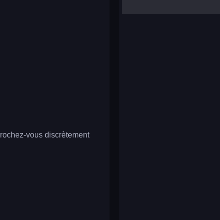
yalla ludo
reversi
klondike solitaire
pprochez-vous discrètement