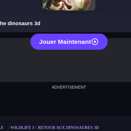
wildlife 3 back to the dinosaurs 3d
 the dinosaurs 3d
Jouer Maintenant
ADVERTISEMENT
cut the rope
neon tower
crown g
lict
subway surfers
rabbit samurai
rodeo s
LE
WILDLIFE 3 : RETOUR AUX DINOSAURES 3D