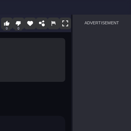
ADVERTISEMENT
0
0
sprunki
Blocky Blast!
smash it
notice the difference
temple run 2
spot the differences
silly sky
pirate heroes sea battles
market sort
super match find all pairs
roper
sausage flip
save the fish
zombie hunter survival
shape shifting race
nuts and bolts screw puzzl
8 ball billiards classic
ball racing 3d
block puzzle adventure
blumgi slime
breakoid
bricks breaker
bubble pop! puzzle game 
conquer us
uard
zombie plague
craft conflict
tampede
basket blitz
triple goods sort
bubble fall
tower bubble
pop jewels
pop the towers
candy pop blast
tiles hop
smash colors
dancing road
master chess